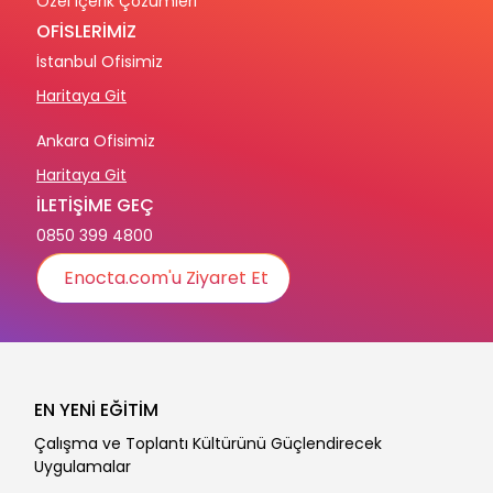
Özel İçerik Çözümleri
OFİSLERİMİZ
İstanbul Ofisimiz
Haritaya Git
Ankara Ofisimiz
Haritaya Git
İLETİŞİME GEÇ
0850 399 4800
Enocta.com'u Ziyaret Et
EN YENİ EĞİTİM
Çalışma ve Toplantı Kültürünü Güçlendirecek
Uygulamalar