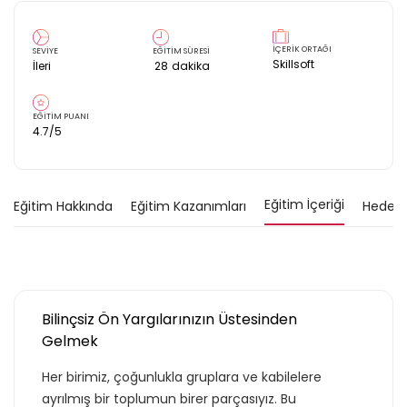
İÇERİK ORTAĞI
SEVİYE
EĞİTİM SÜRESİ
Skillsoft
İleri
28
dakika
EĞİTİM PUANI
4.7
/5
Eğitim İçeriği
Eğitim Hakkında
Eğitim Kazanımları
Hedef K
Bilinçsiz Ön Yargılarınızın Üstesinden
Gelmek
Her birimiz, çoğunlukla gruplara ve kabilelere
ayrılmış bir toplumun birer parçasıyız. Bu