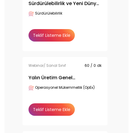
Sürdürülebilirlik ve Yeni Dünya
Becerileri
Sürdürülebilirlik
Teklif Listeme Ekle
Webinar/ Sanal Sınıf
60
/
0
dk
Yalın Üretim Genel
Bilgilendirme
Operasyonel Mükemmellik (OpEx)
Teklif Listeme Ekle