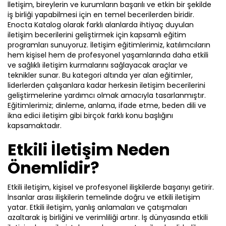
İletişim, bireylerin ve kurumların başarılı ve etkin bir şekilde
Premium
Mesleki Beceriler
iş birliği yapabilmesi için en temel becerilerden biridir.
Enocta Katalog olarak farklı alanlarda ihtiyaç duyulan
Farklı Türde Eğitimler
iletişim becerilerini geliştirmek için kapsamlı eğitim
Her Yıl %20 İçerik Artışı
programları sunuyoruz. İletişim eğitimlerimiz, katılımcıların
Basic Katalog içerisindeki eğitimlere ek
Güvenilir İçerik Ortakları
hem kişisel hem de profesyonel yaşamlarında daha etkili
olarak, hazır öğrenme deneyimleri
ve sağlıklı iletişim kurmalarını sağlayacak araçlar ve
Çevrimiçi Katalog ile Hibrit Kurgu
teknikler sunar. Bu kategori altında yer alan eğitimler,
haline getirdiğimiz gelişim yolculukları;
Hazır İletişim Planı ve Materyalleri
liderlerden çalışanlara kadar herkesin iletişim becerilerini
liderlik eğitimleri ve yenilikçi öğrenme
geliştirmelerine yardımcı olmak amacıyla tasarlanmıştır.
Özel Oyunlaştırma Kurguları
yöntemleri ile hazırlanmış eğitimleri
Eğitimlerimiz; dinleme, anlama, ifade etme, beden dili ve
Gelişim Yolculukları
kapsar.
ikna edici iletişim gibi birçok farklı konu başlığını
Liderlik Becerileri
kapsamaktadır.
Basic Paketten %40 Fazla Eğitim
Etkili İletişim Neden
Önemlidir?
Teklif Listeme Ekle
Teklif Listeme Ekle
Etkili iletişim, kişisel ve profesyonel ilişkilerde başarıyı getirir.
İnsanlar arası ilişkilerin temelinde doğru ve etkili iletişim
yatar. Etkili iletişim, yanlış anlamaları ve çatışmaları
azaltarak iş birliğini ve verimliliği artırır. İş dünyasında etkili