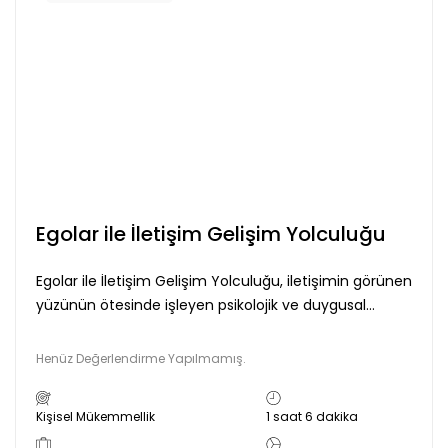
İş
Etiği
İş
Geliştirme
İş Sağlığı
ve
Güvenliği
Kalite
Egolar ile İletişim Gelişim Yolculuğu
Karar
Verme
Egolar ile İletişim Gelişim Yolculuğu, iletişimin görünen
Kariyer
yüzünün ötesinde işleyen psikolojik ve duygusal
Yönetimi
süreçleri fark etmeye odaklanan, Transaksiyonel
Analiz temelli bütüncül bir gelişim süreci sunar. Eğitim
Kişisel
Henüz Değerlendirme Yapılmamış.
boyunca bireyin kendi algılarını, düşünce-duygu-
Gelişim
davranış ilişkisini ve iletişimde kullandığı dili nasıl
Kişisel
Kişisel Mükemmellik
1 saat 6 dakika
yapılandırdığını ele alır. Açık ve net ifade, etkin
Motivasyon