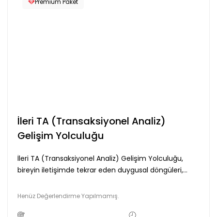
Liderlik
Premium Paket
Değişime
Uyum
Dijital
Dönüşüm
Dijital
Dünyada
Pazarlama
Dijital
İleri TA (Transaksiyonel Analiz)
Dünyada
Gelişim Yolculuğu
Sosyal
Medya
İleri TA (Transaksiyonel Analiz) Gelişim Yolculuğu,
İletişimi
bireyin iletişimde tekrar eden duygusal döngüleri,
Dijital
psikolojik oyunları ve ilişki kalıplarını daha derinlikli
Okuryazarlık
şekilde fark etmesine odaklanan ileri seviye bir
Henüz Değerlendirme Yapılmamış.
Duygu
gelişim süreci sunar. Eğitim, transaksiyonel analizin
Yönetimi
ileri kavramları aracılığıyla bireyin kendi içsel