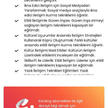
becerilerini geliştirir.
İkna Edici İletişim için Sosyal Medyadan
Yararlanmak: Sosyal medya araçlarıyla ikna
edici iletişim kurma tekniklerini öğretir.
Etkili İletişimle Güven İnşası: Güven inşa etmeyi
sağlayan iletişim tekniklerini kapsayan bir
eğitimdir.
Kültürel Uçurumlar Arasında İletişim Stratejileri
Kullanarak Köprü Oluşturmak: Farklı kültürler
arasında etkili iletişim kurma tekniklerini öğretir.
Kültür İletişimi Nasıl Etkiler: Kültürün iletişim
üzerindeki etkilerini inceleyen bir eğitimdir.
Skillsoft ile Liderlik: Etkili İletişim: Liderler için etkili
iletişim tekniklerini kapsayan bir eğitimdir.
Yazılı İletişim Teknikleri Eğitimleri: Yazılı
iletişimde etkili olmayı sağlayan teknikleri
öğretir.
Temel İletişim Becerileri: Temel iletişim
becerilerini kazandıran kapsamlı bir eğitimdir.
Telefonda İletişim: Telefon üzerinden etkili
iletişim kurma becerilerini geliştirir.
Katalog abonelikleri ile ilgili
Kaynak Dergisi Makaleleri: Etkili İletişim: Etkili
detaylı bilgi almak için