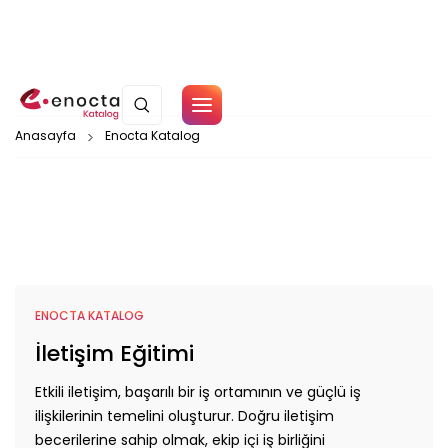
Çerez Politikamız
Anasayfa
Enocta Katalog
Paket Tipi
Aile
Azim ve
Tamam
Direnç
Alt Kategori
Bankacılar İçin
Mükemmellik
Başarı ve
Eğitim Türü
ENOCTA KATALOG
Sonuç
İletişim Eğitimi
Odaklılık
Bilişim
Eğitim Tipi
Etkili iletişim, başarılı bir iş ortamının ve güçlü iş
Teknolojileri
ilişkilerinin temelini oluşturur. Doğru iletişim
becerilerine sahip olmak, ekip içi iş birliğini
Blockchain