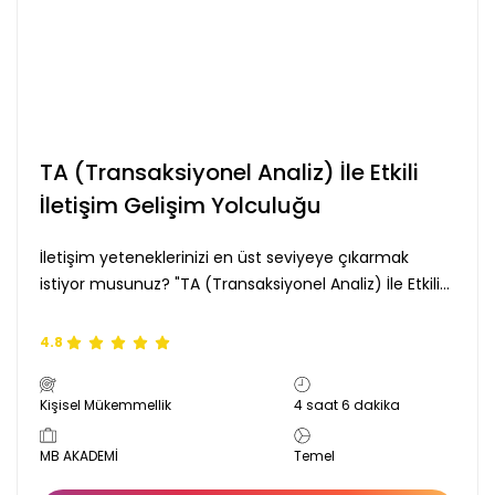
Performans
Yönetimi
Proaktif
Olma
Problem
TA (Transaksiyonel Analiz) İle Etkili
Çözme
İletişim Gelişim Yolculuğu
Profesyonellik
Programlama
İletişim yeteneklerinizi en üst seviyeye çıkarmak
istiyor musunuz? "TA (Transaksiyonel Analiz) İle Etkili
Proje
İletişim Gelişim Yolculuğu", iletişim becerilerinizi
Yönetimi
güçlendirmek ve iletişim kazalarını önlemek için
4.8
Sağlıklı
tasarlanmıştır. Bu gelişim yolculuğunda, insanlar arası
Yaşam
etkileşimde karşılaşılan otomatik tepkiler ve hızlı
Kişisel Mükemmellik
4 saat 6 dakika
kararlar hakkında bilgi edinecek; iletişimdeki iki temel
Satış
adım olan kendinizi olduğunuz gibi ifade etme ve
Geliştirme
MB AKADEMİ
Temel
karşılıklı anlayışa odaklanarak Transaksiyonel Analiz
Satış