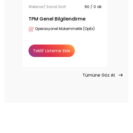
Webinar/ Sanal Sınıf
60
/
0
dk
TPM Genel Bilgilendirme
Operasyonel Mükemmellik (OpEx)
Teklif Listeme Ekle
Tümüne Göz At