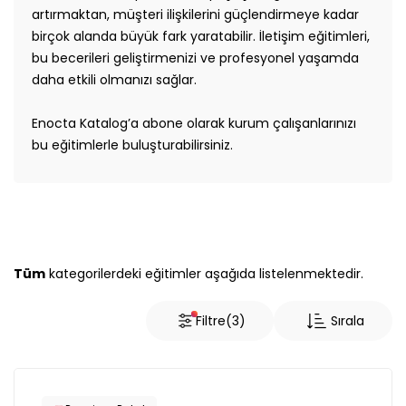
artırmaktan, müşteri ilişkilerini güçlendirmeye kadar
Teknolojisi
Eğitim Süresi
birçok alanda büyük fark yaratabilir. İletişim eğitimleri,
Büyük
bu becerileri geliştirmenizi ve profesyonel yaşamda
Veri
daha etkili olmanızı sağlar.
Yetkinlik Seviyesi
Çağrı
Merkezinde
Enocta Katalog’a abone olarak kurum çalışanlarınızı
Mükemmellik
bu eğitimlerle buluşturabilirsiniz.
Hedef Kitle
Çatışma
Çözme
Çatışma
Üretici Firma
Yönetimi
Tüm
kategorilerdeki eğitimler aşağıda listelenmektedir.
Çeşitlilik ve
Kapsayıcılık
Filtre
(3)
Sırala
Çevik
Düşünme
Değişime