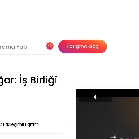
Çerez Politikamız
 Doğar: İş Birliği
og
Özel İçerik
İletişime Geç
Çözümleri
r: İş Birliği
2
Etkileşimli Eğitim