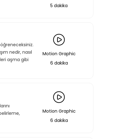
5 dakika
i öğreneceksiniz.
şım nedir, nasıl
Motion Graphic
lleri aşma gibi
6 dakika
arını
Motion Graphic
belirleme,
6 dakika