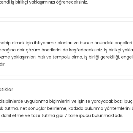
kendi iş birlikçi yaklaşımınızı öğreneceksiniz.
na sahip olmak için ihtiyacımız olanları ve bunun önündeki engeller
acağına dair çözüm önerilerini de keşfedeceksiniz. İş birlikçi yakla
m çözme yaklaşımları, hızlı ve tempolu olma, iş birliği gerekliliği, enge
ır.
atikler
 disiplinlerde uygulanma biçimlerini ve işinize yarayacak bazı ipuçl
küçük tutma, net sonuçlar belirleme, katkıda bulunma yöntemlerini 
i dahil etme ve taze tutma gibi 7 tane ipucu bulunmaktadır.