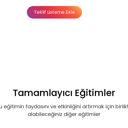
Teklif Listeme Ekle
Basic
Basic
Premium
Abonelik Dışı
Tamamlayıcı Eğitimler
u eğitimin faydasını ve etkinliğini artırmak için birlik
alabileceğiniz diğer eğitimler