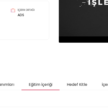
İÇERİK ORTAĞI
ADS
anımları
Eğitim İçeriği
Hedef Kitle
İçe