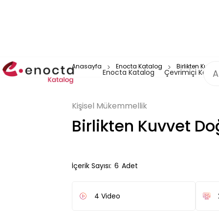
Anasayfa
Enocta Katalog
Birlikten Kuvvet
Enocta Katalog
Çevrimiçi Katal
Kişisel Mükemmellik
Birlikten Kuvvet Doğa
İçerik Sayısı:
6
Adet
4
Video