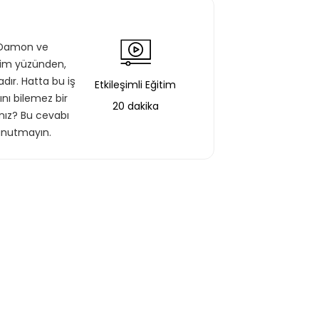
n Damon ve
ilim yüzünden,
ır. Hatta bu iş
Etkileşimli Eğitim
nı bilemez bir
20 dakika
ınız? Bu cevabı
 unutmayın.
aştın!
 bir şekilde erişebilirsin.
Basic Paketi Kapsar