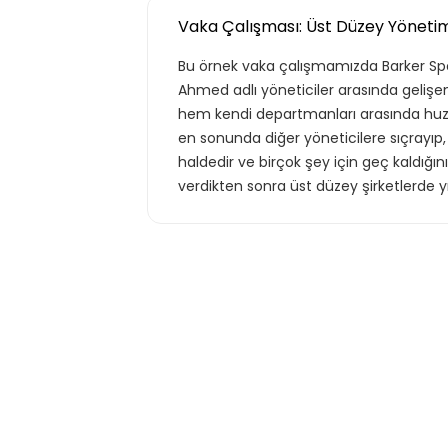
Vaka Çalışması: Üst Düzey Yönetim
Bu örnek vaka çalışmamızda Barker Spo
Ahmed adlı yöneticiler arasında gelişe
hem kendi departmanları arasında huzu
en sonunda diğer yöneticilere sıçrayıp,
haldedir ve birçok şey için geç kaldığın
verdikten sonra üst düzey şirketlerde y
Tekli
Teklif listende 50 adet eğ
Basic