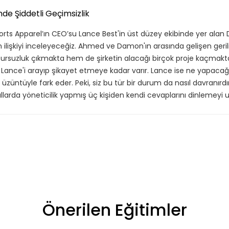
de Şiddetli Geçimsizlik
rts Apparel’ın CEO’su Lance Best'in üst düzey ekibinde yer ala
n ilişkiyi inceleyeceğiz. Ahmed ve Damon'ın arasında gelişen ger
rsuzluk çıkmakta hem de şirketin alacağı birçok proje kaçmaktad
 Lance'i arayıp şikayet etmeye kadar varır. Lance ise ne yapacağı
ı üzüntüyle fark eder. Peki, siz bu tür bir durum da nasıl davranırd
ıllarda yöneticilik yapmış üç kişiden kendi cevaplarını dinlemeyi
f listende 50 adet eğitime ul
itim bulunuyor. Bu eğitimlere paket aboneliği alarak daha avantajlı
Önerilen Eğitimler
Premium