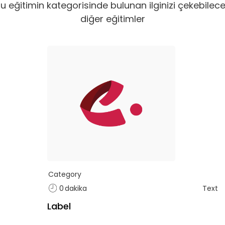
u eğitimin kategorisinde bulunan ilginizi çekebilec
diğer eğitimler
, hem özel hem de iş
Basic Katalog içerisindeki
nuları ve yetkinlikleri
deneyimleri haline getirdiği
eğitimleri ve yenilikçi öğ
eğitimleri kapsar.
e Ekle
Tekli
Category
0
dakika
Text
Label