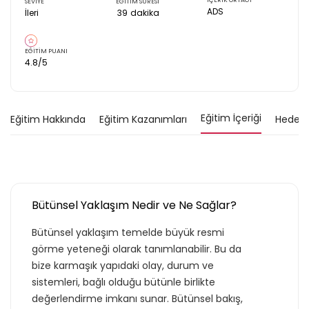
İÇERİK ORTAĞI
SEVİYE
EĞİTİM SÜRESİ
ADS
İleri
39
dakika
EĞİTİM PUANI
4.8
/5
Eğitim İçeriği
Eğitim Hakkında
Eğitim Kazanımları
Hedef K
Bütünsel Yaklaşım Nedir ve Ne Sağlar?
Bütünsel yaklaşım temelde büyük resmi
görme yeteneği olarak tanımlanabilir. Bu da
bize karmaşık yapıdaki olay, durum ve
sistemleri, bağlı olduğu bütünle birlikte
değerlendirme imkanı sunar. Bütünsel bakış,