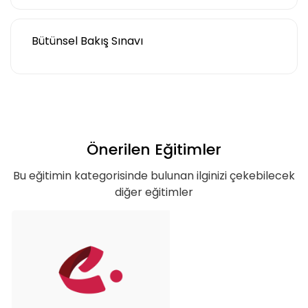
adet eğitime
ulaştın!
Bütünsel Bakış Sınavı
Teklif listende 50 adet eğitim bulunuyor. Bu
eğitimlere paket aboneliği alarak daha
avantajlı bir şekilde erişebilirsin.
Önerilen Eğitimler
Bu eğitimin kategorisinde bulunan ilginizi çekebilecek
Basic
diğer eğitimler
Kurumun temelde ihtiyaç duyacağı, hem
özel hem de iş hayatı için gerekli
olabilecek, ana konuları ve yetkinlikleri
kapsar.