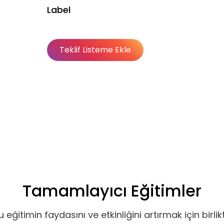
Label
Teklif Listeme Ekle
Basic
Basic
Premium
Abonelik Dışı
Tamamlayıcı Eğitimler
u eğitimin faydasını ve etkinliğini artırmak için birlik