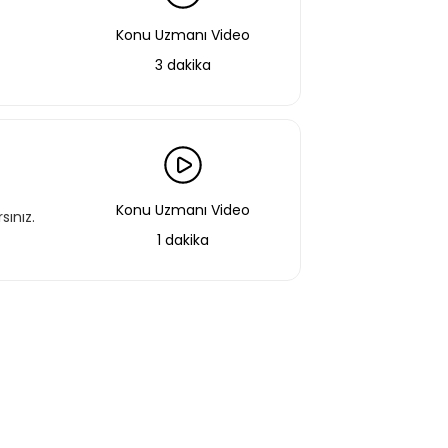
Konu Uzmanı Video
 eğitimlere ek olarak, hazır öğrenme
3 dakika
miz gelişim yolculukları; liderlik
renme yöntemleri ile hazırlanmış
Konu Uzmanı Video
f Listeme Ekle
sınız.
1 dakika