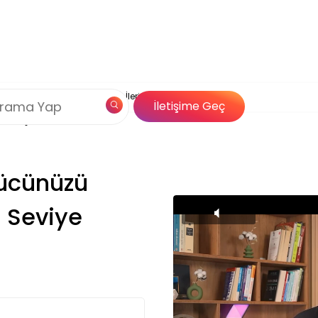
Çerez Politikamız
el Gücünüzü Ortaya Çıkarın: İleri Seviye
og
Özel İçerik
İletişime Geç
Çözümleri
Gücünüzü
i Seviye