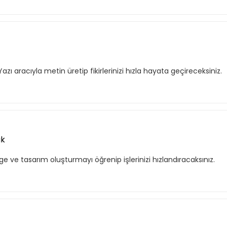
azı aracıyla metin üretip fikirlerinizi hızla hayata geçireceksiniz.
f listende 50 adet eğitime ul
ak
itim bulunuyor. Bu eğitimlere paket aboneliği alarak daha avantajlı
e ve tasarım oluşturmayı öğrenip işlerinizi hızlandıracaksınız.
Premium