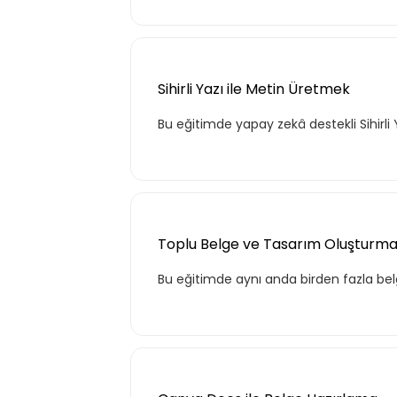
Sihirli Yazı ile Metin Üretmek
Bu eğitimde yapay zekâ destekli Sihirli Y
Tekli
Toplu Belge ve Tasarım Oluşturm
Teklif listende 50 adet eğ
Bu eğitimde aynı anda birden fazla belg
Basic