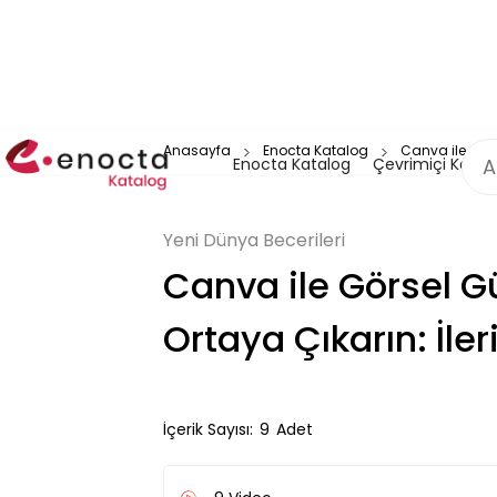
Anasayfa
Enocta Katalog
Canva ile Görs
Enocta Katalog
Çevrimiçi Katal
Yeni Dünya Becerileri
Canva ile Görsel 
Ortaya Çıkarın: İler
İçerik Sayısı:
9
Adet