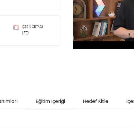
İÇERİK ORTAĞI
LFD
anımları
Eğitim İçeriği
Hedef Kitle
İçe