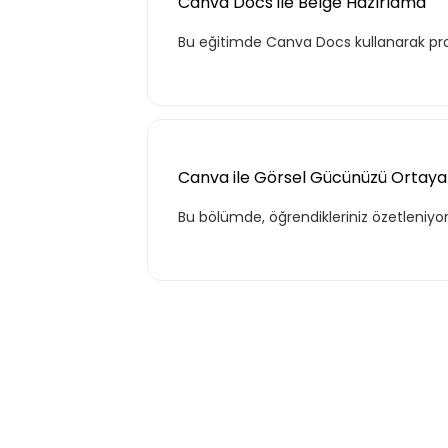
Canva Docs ile Belge Hazırlama
Bu eğitimde Canva Docs kullanarak prof
Kurumun temelde ihtiyaç duyacağı
hayatı için gerekli olabilecek, ana ko
kapsar.
Canva ile Görsel Gücünüzü Ortaya Ç
Teklif Listem
Bu bölümde, öğrendikleriniz özetleniyor.