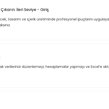
karın: İleri Seviye - Giriş
ecek, tasarım ve içerik üretiminde profesyonel ipuçlarını uygulay
ksınız.
ı
ak verilerinizi düzenlemeyi, hesaplamalar yapmayı ve Excel’e ak