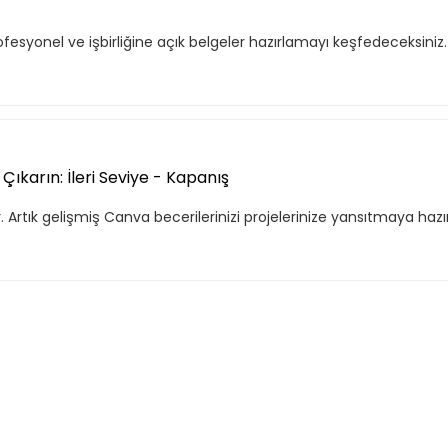
esyonel ve işbirliğine açık belgeler hazırlamayı keşfedeceksiniz.
, hem özel hem de iş
Basic Katalog içerisindeki
nuları ve yetkinlikleri
deneyimleri haline getirdiği
eğitimleri ve yenilikçi öğ
eğitimleri kapsar.
ıkarın: İleri Seviye - Kapanış
e Ekle
Tekli
 Artık gelişmiş Canva becerilerinizi projelerinize yansıtmaya hazır