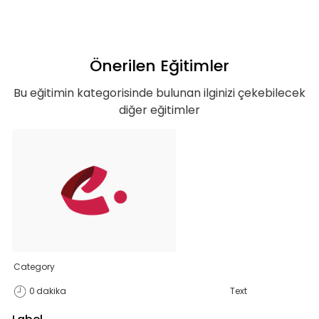
Önerilen Eğitimler
Bu eğitimin kategorisinde bulunan ilginizi çekebilecek
diğer eğitimler
Teklif listende 50
Category
adet eğitime
0
dakika
Text
ulaştın!