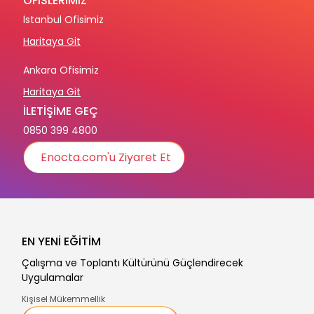
OFİSLERİMİZ
İstanbul Ofisimiz
Haritaya Git
Ankara Ofisimiz
Haritaya Git
İLETİŞİME GEÇ
0850 399 4800
Enocta.com'u Ziyaret Et
EN YENİ EĞİTİM
Çalışma ve Toplantı Kültürünü Güçlendirecek
Uygulamalar
Kişisel Mükemmellik