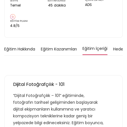
İÇERİK ORTAĞI
SEVİYE
EĞİTİM SÜRESİ
ADS
Temel
45
dakika
EĞİTİM PUANI
4.8
/5
Eğitim İçeriği
Eğitim Hakkında
Eğitim Kazanımları
Hedef K
Dijital Fotoğrafçılık - 101
“Dijital Fotoğrafçılık – 101” eğitiminde,
fotoğrafın tarihsel gelişiminden başlayarak
dijital ekipmanların kullanımına ve yaratıcı
kompozisyon tekniklerine kadar geniş bir
yelpazede bilgi edineceksiniz. Eğitim boyunca,