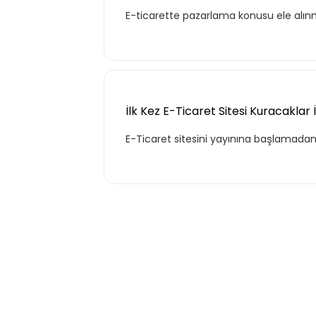
E-ticarette pazarlama konusu ele alın
Kurumun temelde ihtiyaç duyacağı
hayatı için gerekli olabilecek, ana ko
kapsar.
İlk Kez E-Ticaret Sitesi Kuracaklar İç
E-Ticaret sitesini yayınına başlamadan
Teklif Listem