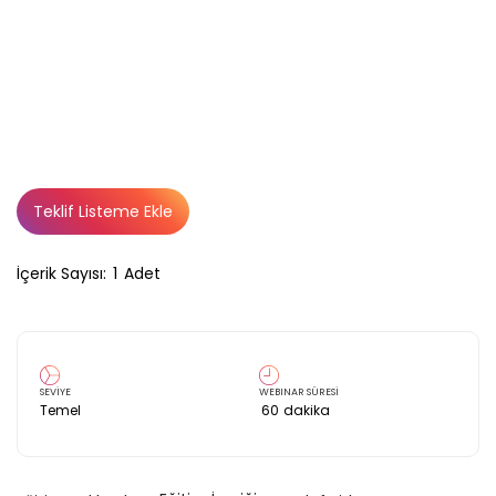
Teklif Listeme Ekle
İçerik Sayısı:
1
Adet
SEVİYE
WEBINAR SÜRESİ
Temel
60
dakika