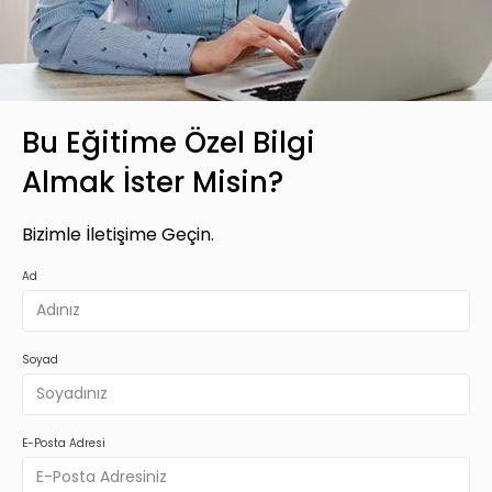
Premium
Basic Katalog içerisindeki eğitimlere ek
olarak, hazır öğrenme deneyimleri haline
Bu Eğitime Özel Bilgi
getirdiğimiz gelişim yolculukları; liderlik
eğitimleri ve yenilikçi öğrenme
Almak İster Misin?
yöntemleri ile hazırlanmış eğitimleri
kapsar.
Bizimle İletişime Geçin.
Ad
Teklif Listeme Ekle
Soyad
E-Posta Adresi