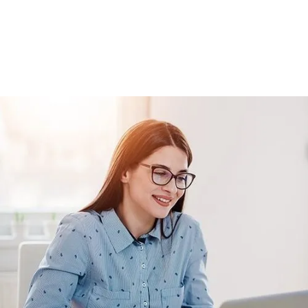
Basic
Kurumun temelde ihtiyaç duyacağı, hem
özel hem de iş hayatı için gerekli
olabilecek, ana konuları ve yetkinlikleri
kapsar.
Teklif Listeme Ekle
Basic Paketi Kapsar