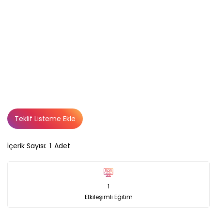
Teklif Listeme Ekle
İçerik Sayısı:
1
Adet
1
Etkileşimli Eğitim