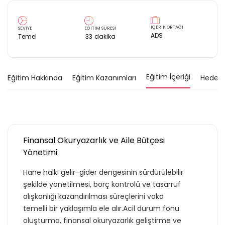
İÇERİK ORTAĞI
SEVİYE
EĞİTİM SÜRESİ
ADS
Temel
33
dakika
Eğitim İçeriği
Eğitim Hakkında
Eğitim Kazanımları
Hedef K
Finansal Okuryazarlık ve Aile Bütçesi
Yönetimi
Hane halkı gelir-gider dengesinin sürdürülebilir
şekilde yönetilmesi, borç kontrolü ve tasarruf
alışkanlığı kazandırılması süreçlerini vaka
temelli bir yaklaşımla ele alır.Acil durum fonu
oluşturma, finansal okuryazarlık geliştirme ve