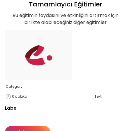
Tamamlayıcı Eğitimler
Bu eğitimin faydasını ve etkinliğini artırmak için
birlikte alabileceğiniz diğer eğitimler
Basic
Kurumun temelde ihtiyaç duyacağı, hem
özel hem de iş hayatı için gerekli
olabilecek, ana konuları ve yetkinlikleri
kapsar.
Category
Teklif Listeme Ekle
0
dakika
Text
Label
Basic Paketi Kapsar