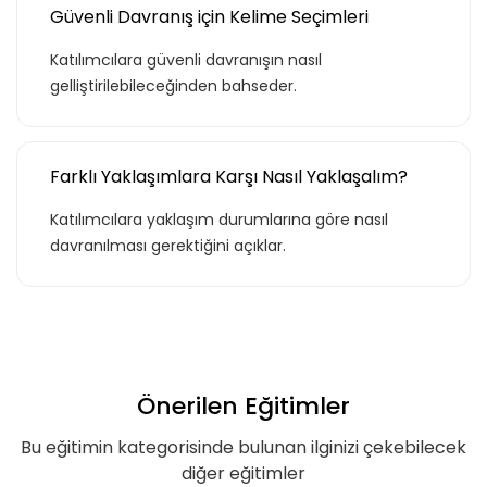
Güvenli Davranış için Kelime Seçimleri
Katılımcılara güvenli davranışın nasıl
gelliştirilebileceğinden bahseder.
Farklı Yaklaşımlara Karşı Nasıl Yaklaşalım?
Katılımcılara yaklaşım durumlarına göre nasıl
davranılması gerektiğini açıklar.
Teklif listende 50
adet eğitime
ulaştın!
Önerilen Eğitimler
Teklif listende 50 adet eğitim bulunuyor. Bu
Bu eğitimin kategorisinde bulunan ilginizi çekebilecek
eğitimlere paket aboneliği alarak daha
diğer eğitimler