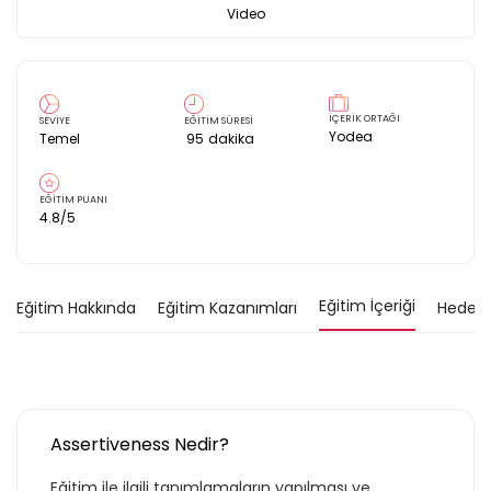
Video
İÇERİK ORTAĞI
SEVİYE
EĞİTİM SÜRESİ
Yodea
Temel
95
dakika
EĞİTİM PUANI
4.8
/5
Eğitim İçeriği
Eğitim Hakkında
Eğitim Kazanımları
Hedef K
Assertiveness Nedir?
Eğitim ile ilgili tanımlamaların yapılması ve