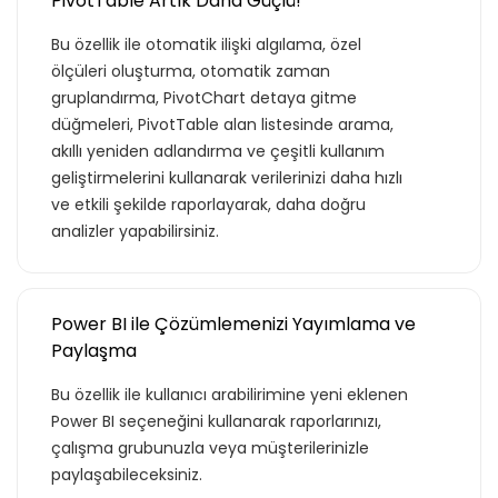
PivotTable Artık Daha Güçlü!
Bu özellik ile otomatik ilişki algılama, özel
ölçüleri oluşturma, otomatik zaman
gruplandırma, PivotChart detaya gitme
Teklif Listeme Ekle
düğmeleri, PivotTable alan listesinde arama,
akıllı yeniden adlandırma ve çeşitli kullanım
geliştirmelerini kullanarak verilerinizi daha hızlı
Basic Paketi Kapsar
ve etkili şekilde raporlayarak, daha doğru
analizler yapabilirsiniz.
Premium
Power BI ile Çözümlemenizi Yayımlama ve
Basic Katalog içerisindeki eğitimlere ek
Paylaşma
olarak, hazır öğrenme deneyimleri haline
Bu özellik ile kullanıcı arabilirimine yeni eklenen
getirdiğimiz gelişim yolculukları; liderlik
Power BI seçeneğini kullanarak raporlarınızı,
eğitimleri ve yenilikçi öğrenme
çalışma grubunuzla veya müşterilerinizle
yöntemleri ile hazırlanmış eğitimleri
paylaşabileceksiniz.
kapsar.