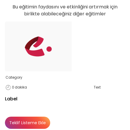
Bu eğitimin faydasını ve etkinliğini artırmak için
birlikte alabileceğiniz diğer eğitimler
Category
0
dakika
Text
Label
Teklif Listeme Ekle
Basic
Basic
Premium
Abonelik Dışı