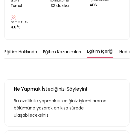
İÇERİK ORTAĞI
SEVİYE
EĞİTİM SÜRESİ
ADS
Temel
32
dakika
EĞİTİM PUANI
4.8
/5
Eğitim İçeriği
Eğitim Hakkında
Eğitim Kazanımları
Hedef K
Ne Yapmak İstediğinizi Söyleyin!
Bu özellik ile yapmak istediğiniz işlemi arama
bölümüne yazarak en kısa sürede
ulaşabileceksiniz.