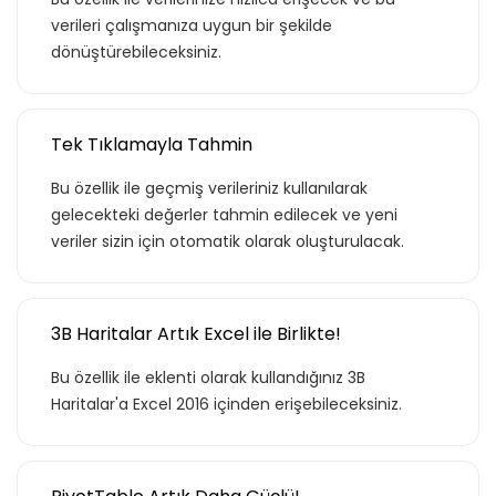
adet eğitime
verileri çalışmanıza uygun bir şekilde
dönüştürebileceksiniz.
ulaştın!
Teklif listende 50 adet eğitim bulunuyor. Bu
Tek Tıklamayla Tahmin
eğitimlere paket aboneliği alarak daha
avantajlı bir şekilde erişebilirsin.
Bu özellik ile geçmiş verileriniz kullanılarak
gelecekteki değerler tahmin edilecek ve yeni
veriler sizin için otomatik olarak oluşturulacak.
Basic
3B Haritalar Artık Excel ile Birlikte!
Bu özellik ile eklenti olarak kullandığınız 3B
Haritalar'a Excel 2016 içinden erişebileceksiniz.
Kurumun temelde ihtiyaç duyacağı, hem
özel hem de iş hayatı için gerekli
olabilecek, ana konuları ve yetkinlikleri
kapsar.