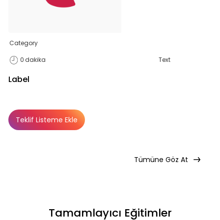
Category
0
dakika
Text
Label
Teklif Listeme Ekle
Basic
Basic
Premium
Abonelik Dışı
Tümüne Göz At
Tamamlayıcı Eğitimler