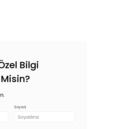
zel Bilgi
 Misin?
n.
Soyad