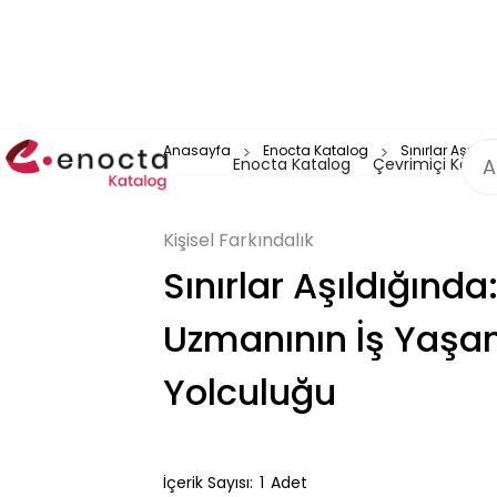
Anasayfa
Enocta Katalog
Sınırlar Aşıld
Enocta Katalog
Çevrimiçi Katal
Kişisel Farkındalık
Sınırlar Aşıldığında
Uzmanının İş Yaşa
Yolculuğu
İçerik Sayısı:
1
Adet