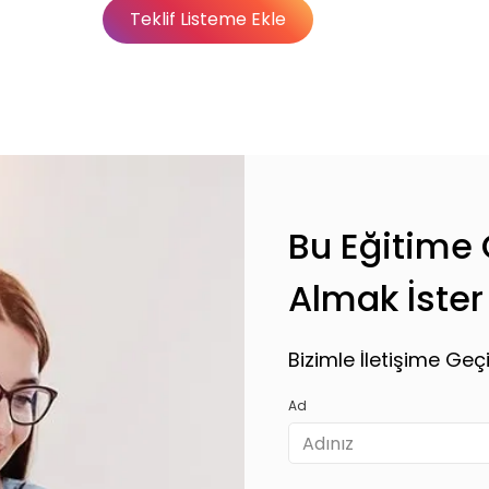
Teklif Listeme Ekle
Basic
Basic
Premium
Abonelik Dışı
Bu Eğitime Ö
Almak İster
Bizimle İletişime Geçi
Ad