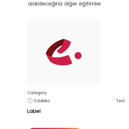
e Ekle
Tekli
alabileceğiniz diğer eğitimler
Category
0
dakika
Text
Label