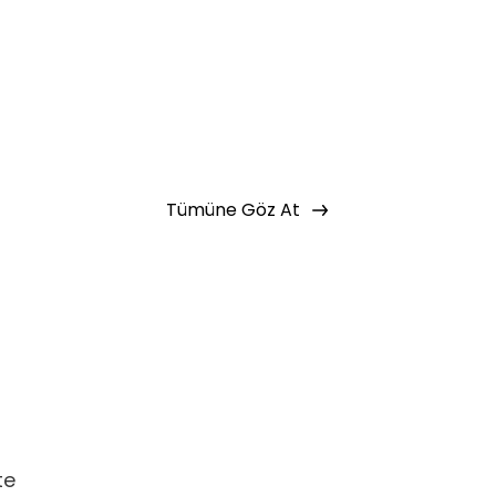
aştın!
 bir şekilde erişebilirsin.
Basic Paketi Kapsar
Tümüne Göz At
 eğitimlere ek olarak, hazır öğrenme
miz gelişim yolculukları; liderlik
renme yöntemleri ile hazırlanmış
te