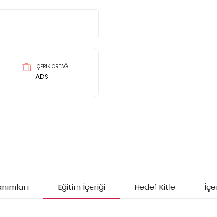
İÇERİK ORTAĞI
ADS
anımları
Eğitim İçeriği
Hedef Kitle
İçe