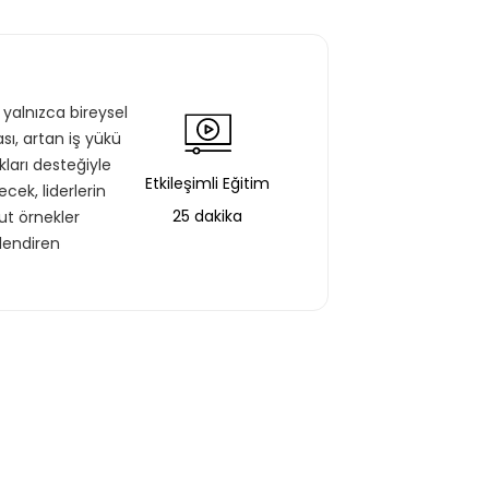
yalnızca bireysel
sı, artan iş yükü
ları desteğiyle
Etkileşimli Eğitim
cek, liderlerin
25 dakika
ut örnekler
lendiren