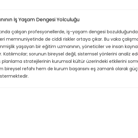
manının İş Yaşam Dengesi Yolculuğu
ında çalışan profesyonellerde, iş-yaşam dengesi bozulduğunda 
teri memnuniyetinde de ciddi riskler ortaya çıkar. Bu vaka çalışma
mişlik yaşayan bir eğitim uzmanının, yöneticiler ve insan kaynak
Katılımcılar; sorunun bireysel değil, sistemsel yönlerini analiz ede
 planlama stratejilerinin kurumsal kültür üzerindeki etkilerini som
m bireysel refahı hem de kurum başarısını eş zamanlı olarak güç
östermektedir.