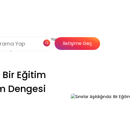
Çerez Politikamız
ığında: Bir Eğitim Uzmanının İş Yaşam Dengesi Yolculuğu
og
Özel İçerik
İletişime Geç
Çözümleri
: Bir Eğitim
m Dengesi