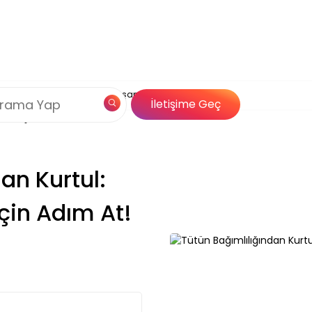
Çerez Politikamız
ığından Kurtul: Sağlıklı Bir Yaşam İçin Adım At!
og
Özel İçerik
İletişime Geç
Çözümleri
an Kurtul:
İçin Adım At!