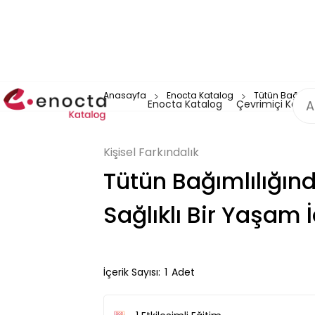
Anasayfa
Enocta Katalog
Tütün Bağımlıl
Enocta Katalog
Çevrimiçi Katal
Kişisel Farkındalık
Tütün Bağımlılığınd
Sağlıklı Bir Yaşam 
İçerik Sayısı:
1
Adet