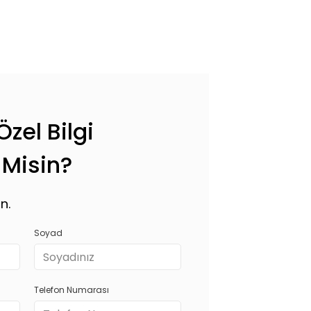
zel Bilgi
 Misin?
n.
Soyad
Telefon Numarası