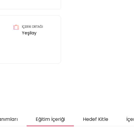
İÇERİK ORTAĞI
Yeşilay
anımları
Eğitim İçeriği
Hedef Kitle
İçe