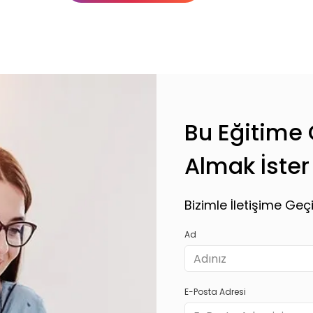
Basic
Basic
Premium
Abonelik Dışı
Bu Eğitime Ö
Almak İster
Bizimle İletişime Geçi
Ad
E-Posta Adresi