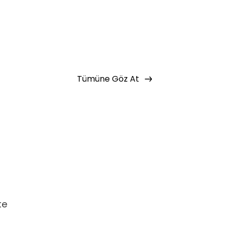
aştın!
 bir şekilde erişebilirsin.
Basic Paketi Kapsar
Tümüne Göz At
 eğitimlere ek olarak, hazır öğrenme
miz gelişim yolculukları; liderlik
renme yöntemleri ile hazırlanmış
te
f Listeme Ekle