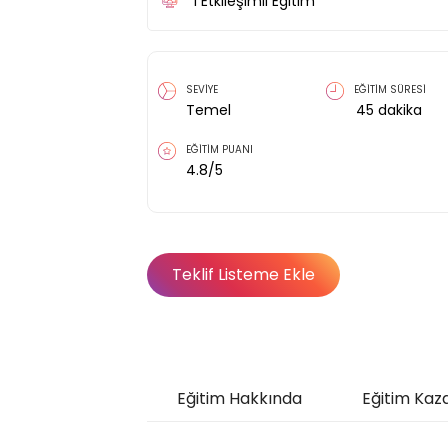
1
Etkileşimli Eğitim
SEVİYE
EĞİTİM SÜRESİ
Temel
45
dakika
EĞİTİM PUANI
4.8
/5
Teklif Listeme Ekle
Eğitim Hakkında
Eğitim Kaz