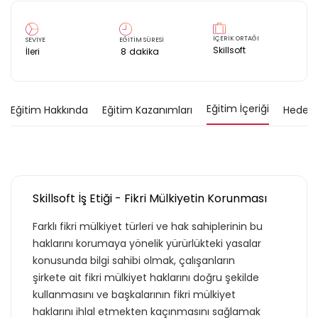
İÇERİK ORTAĞI
SEVİYE
EĞİTİM SÜRESİ
Skillsoft
İleri
8
dakika
Eğitim İçeriği
Eğitim Hakkında
Eğitim Kazanımları
Hedef K
Skillsoft İş Etiği - Fikri Mülkiyetin Korunması
Farklı fikri mülkiyet türleri ve hak sahiplerinin bu
haklarını korumaya yönelik yürürlükteki yasalar
konusunda bilgi sahibi olmak, çalışanların
şirkete ait fikri mülkiyet haklarını doğru şekilde
kullanmasını ve başkalarının fikri mülkiyet
haklarını ihlal etmekten kaçınmasını sağlamak