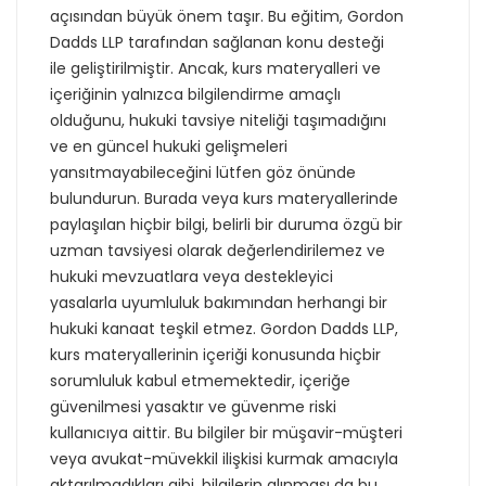
açısından büyük önem taşır. Bu eğitim, Gordon
Dadds LLP tarafından sağlanan konu desteği
ile geliştirilmiştir. Ancak, kurs materyalleri ve
içeriğinin yalnızca bilgilendirme amaçlı
olduğunu, hukuki tavsiye niteliği taşımadığını
ve en güncel hukuki gelişmeleri
yansıtmayabileceğini lütfen göz önünde
bulundurun. Burada veya kurs materyallerinde
paylaşılan hiçbir bilgi, belirli bir duruma özgü bir
uzman tavsiyesi olarak değerlendirilemez ve
hukuki mevzuatlara veya destekleyici
yasalarla uyumluluk bakımından herhangi bir
hukuki kanaat teşkil etmez. Gordon Dadds LLP,
kurs materyallerinin içeriği konusunda hiçbir
sorumluluk kabul etmemektedir, içeriğe
güvenilmesi yasaktır ve güvenme riski
kullanıcıya aittir. Bu bilgiler bir müşavir-müşteri
veya avukat-müvekkil ilişkisi kurmak amacıyla
aktarılmadıkları gibi, bilgilerin alınması da bu