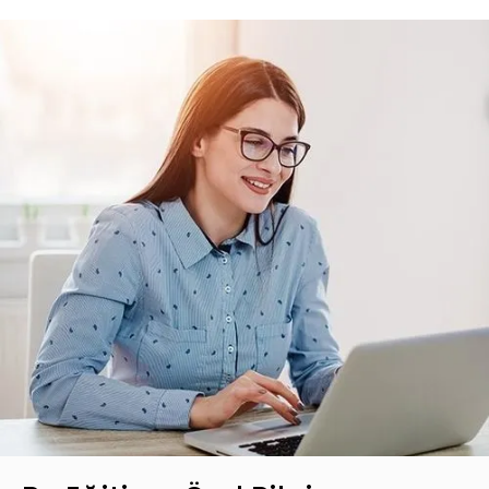
Basic Katalog içerisindeki eğitimlere ek
olarak, hazır öğrenme deneyimleri haline
getirdiğimiz gelişim yolculukları; liderlik
eğitimleri ve yenilikçi öğrenme
yöntemleri ile hazırlanmış eğitimleri
kapsar.
Teklif Listeme Ekle