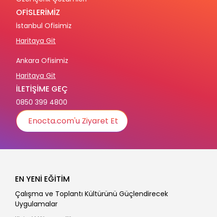
OFİSLERİMİZ
İstanbul Ofisimiz
Haritaya Git
Ankara Ofisimiz
Haritaya Git
İLETİŞİME GEÇ
0850 399 4800
Enocta.com'u Ziyaret Et
EN YENİ EĞİTİM
Çalışma ve Toplantı Kültürünü Güçlendirecek
Uygulamalar