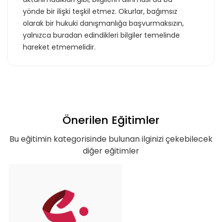
yönde bir ilişki teşkil etmez. Okurlar, bağımsız
olarak bir hukuki danışmanlığa başvurmaksızın,
yalnızca buradan edindikleri bilgiler temelinde
hareket etmemelidir.
Teklif listende 50
adet eğitime
ulaştın!
Önerilen Eğitimler
Teklif listende 50 adet eğitim bulunuyor. Bu
Bu eğitimin kategorisinde bulunan ilginizi çekebilecek
eğitimlere paket aboneliği alarak daha
diğer eğitimler
avantajlı bir şekilde erişebilirsin.