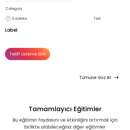
Category
Teklif Listeme Ekle
0
dakika
Text
Label
Basic Paketi Kapsar
Teklif Listeme Ekle
Premium
Basic
Basic
Premium
Abonelik Dışı
Tümüne Göz At
Basic Katalog içerisindeki eğitimlere ek
olarak, hazır öğrenme deneyimleri haline
getirdiğimiz gelişim yolculukları; liderlik
eğitimleri ve yenilikçi öğrenme
Tamamlayıcı Eğitimler
yöntemleri ile hazırlanmış eğitimleri
kapsar.
Bu eğitimin faydasını ve etkinliğini artırmak için
birlikte alabileceğiniz diğer eğitimler