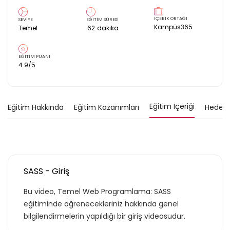
İÇERİK ORTAĞI
SEVİYE
EĞİTİM SÜRESİ
Kampüs365
Temel
62
dakika
EĞİTİM PUANI
4.9
/5
Eğitim İçeriği
Eğitim Hakkında
Eğitim Kazanımları
Hedef K
SASS - Giriş
Bu video, Temel Web Programlama: SASS
eğitiminde öğrenecekleriniz hakkında genel
bilgilendirmelerin yapıldığı bir giriş videosudur.