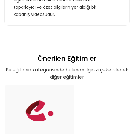
eğitiminde aktarılan konular hakkında
toparlayıcı ve özet bilgilerin yer aldığı bir
ulaştın!
kapanış videosudur.
Teklif listende 50 adet eğitim bulunuyor. Bu
eğitimlere paket aboneliği alarak daha
avantajlı bir şekilde erişebilirsin.
Önerilen Eğitimler
Bu eğitimin kategorisinde bulunan ilginizi çekebilecek
diğer eğitimler
Basic
Kurumun temelde ihtiyaç duyacağı, hem
özel hem de iş hayatı için gerekli
olabilecek, ana konuları ve yetkinlikleri
kapsar.