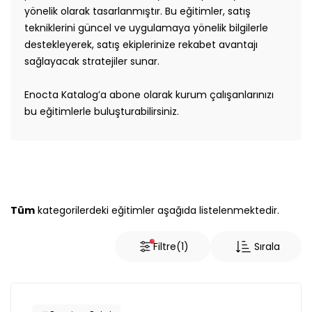
yönelik olarak tasarlanmıştır. Bu eğitimler, satış
Teknolojisi
Eğitim Süresi
tekniklerini güncel ve uygulamaya yönelik bilgilerle
Büyük
destekleyerek, satış ekiplerinize rekabet avantajı
Veri
sağlayacak stratejiler sunar.
Yetkinlik Seviyesi
Çağrı
Merkezinde
Enocta Katalog’a abone olarak kurum çalışanlarınızı
Mükemmellik
bu eğitimlerle buluşturabilirsiniz.
Hedef Kitle
Çatışma
Çözme
Çeşitlilik ve
Üretici Firma
Kapsayıcılık
Tüm
kategorilerdeki eğitimler aşağıda listelenmektedir.
Çevik
Düşünme
Filtre
(1)
Sırala
Değişime
Liderlik
Değişime