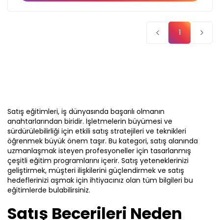
Sigortacılıkta
alanlarda bu becerileri nasıl uygulayabileceğinizi
Mükemmellik
öğreneceksiniz. Eğitim, duygusal zekanızı artırmak ve
Abonelik paket
bu zekayı etkili bir şekilde kullanarak iş yerinde daha
1
Stratejik
başarılı ve etkili bir lider olmanıza yardımcı olacak
Düşünme
seçeneklerine göz atın!
stratejiler ve araçlar sunar.
Stratejik
Düşünme
Stres
Teklif listende 50
Yönetimi
Satış eğitimleri, iş dünyasında başarılı olmanın
adet eğitime
Sunum
anahtarlarından biridir. İşletmelerin büyümesi ve
Basic
sürdürülebilirliği için etkili satış stratejileri ve teknikleri
Becerileri
ulaştın!
öğrenmek büyük önem taşır. Bu kategori, satış alanında
Sürdürülebilirlik
Temel Yetkinlikler
uzmanlaşmak isteyen profesyoneller için tasarlanmış
çeşitli eğitim programlarını içerir. Satış yeteneklerinizi
Mesleki Beceriler
Sürdürülebilirlik
geliştirmek, müşteri ilişkilerini güçlendirmek ve satış
Teklif listende 50 adet eğitim bulunuyor. Bu
Farklı Türde Eğitimler
hedeflerinizi aşmak için ihtiyacınız olan tüm bilgileri bu
Sürekli
eğitimlere paket aboneliği alarak daha
eğitimlerde bulabilirsiniz.
Her Yıl %20 İçerik Artışı
Gelişim
avantajlı bir şekilde erişebilirsin.
Güvenilir İçerik Ortağı
Satış Becerileri Neden
Takım
Çevrimiçi Katalog ile Hibrit Kurgu