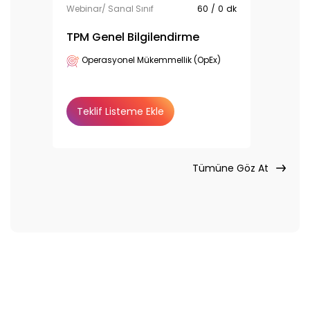
Webinar/ Sanal Sınıf
60
/
0
dk
TPM Genel Bilgilendirme
Operasyonel Mükemmellik (OpEx)
Teklif Listeme Ekle
Tümüne Göz At