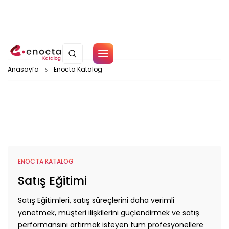
Çerez Politikamız
Anasayfa
Enocta Katalog
Paket Tipi
Aile
Azim ve
Tamam
Direnç
Alt Kategori
Bankacılar İçin
Mükemmellik
Başarı ve
Eğitim Türü
ENOCTA KATALOG
Sonuç
Satış Eğitimi
Odaklılık
Bilişim
Eğitim Tipi
Satış Eğitimleri, satış süreçlerini daha verimli
Teknolojileri
yönetmek, müşteri ilişkilerini güçlendirmek ve satış
performansını artırmak isteyen tüm profesyonellere
Blockchain