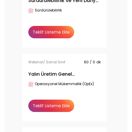
Sürdürülebilirlik ve Yeni Dünya
Becerileri
Sürdürülebilirlik
Teklif Listeme Ekle
Webinar/ Sanal Sınıf
60
/
0
dk
Yalın Üretim Genel
Bilgilendirme
Operasyonel Mükemmellik (OpEx)
Teklif Listeme Ekle