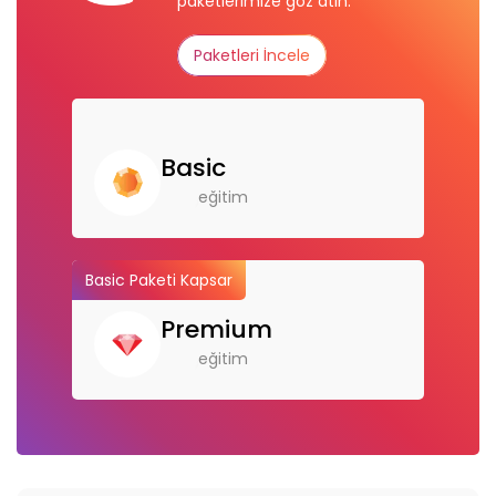
paketlerimize göz atın.
Paketleri İncele
Basic
eğitim
Basic Paketi Kapsar
Premium
eğitim