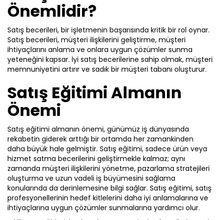
Bilinci
Önemlidir?
Hazır İletişim Planı ve Materyalleri
Turizmde
Özel Oyunlaştırma Kurguları
Satış becerileri, bir işletmenin başarısında kritik bir rol oynar.
Mükemmellik
Basic
-
Satış becerileri, müşteri ilişkilerini geliştirme, müşteri
UI/UX
ihtiyaçlarını anlama ve onlara uygun çözümler sunma
-
Tasarımı
yeteneğini kapsar. İyi satış becerilerine sahip olmak, müşteri
memnuniyetini artırır ve sadık bir müşteri tabanı oluşturur.
-
Verimlilik ve
Kurumun temelde ihtiyaç duyacağı,
Önerilen
Satış Eğitimi Almanın
Zaman
hem özel hem de iş hayatı için gerekli
Yönetimi
olabilecek, ana konuları ve yetkinlikleri
Önemi
En yeniler
kapsar.
Teklif Listeme Ekle
Yapay
Zeka
Satış eğitimi almanın önemi, günümüz iş dünyasında
Alfabetik Z-A
rekabetin giderek arttığı bir ortamda her zamankinden
Yeni
daha büyük hale gelmiştir. Satış eğitimi, sadece ürün veya
Basic Paketi Kapsar
Popüler
Nesil
hizmet satma becerilerini geliştirmekle kalmaz; aynı
Teklif Listeme Ekle
Liderlik
zamanda müşteri ilişkilerini yönetme, pazarlama stratejileri
oluşturma ve uzun vadeli iş büyümesini sağlama
Yenilikçi
konularında da derinlemesine bilgi sağlar. Satış eğitimi, satış
Premium
Basic Paketi Kapsar
Lider
profesyonellerinin hedef kitlelerini daha iyi anlamalarına ve
ihtiyaçlarına uygun çözümler sunmalarına yardımcı olur.
Yenilikçilik
Temel Yetkinlikler