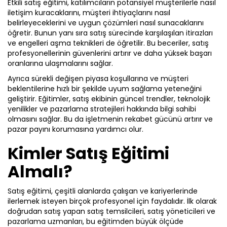
Etkili satış eğitimi, katılımcıların potansiyel müşterilerle nasıl
ve
Premium
Mesleki Beceriler
iletişim kuracaklarını, müşteri ihtiyaçlarını nasıl
Yaratıcılık
belirleyeceklerini ve uygun çözümleri nasıl sunacaklarını
Farklı Türde Eğitimler
öğretir. Bunun yanı sıra satış sürecinde karşılaşılan itirazları
Yenilikçilik
Her Yıl %20 İçerik Artışı
ve engelleri aşma teknikleri de öğretilir. Bu beceriler, satış
ve
Basic Katalog içerisindeki eğitimlere ek
Güvenilir İçerik Ortakları
profesyonellerinin güvenlerini artırır ve daha yüksek başarı
Yaratıcılık
olarak, hazır öğrenme deneyimleri
oranlarına ulaşmalarını sağlar.
Çevrimiçi Katalog ile Hibrit Kurgu
haline getirdiğimiz gelişim yolculukları;
Yönetimde
Ayrıca sürekli değişen piyasa koşullarına ve müşteri
Hazır İletişim Planı ve Materyalleri
liderlik eğitimleri ve yenilikçi öğrenme
Çeşitlilik ve
beklentilerine hızlı bir şekilde uyum sağlama yeteneğini
Özel Oyunlaştırma Kurguları
yöntemleri ile hazırlanmış eğitimleri
geliştirir. Eğitimler, satış ekibinin güncel trendler, teknolojik
Kapsayıcılık
Gelişim Yolculukları
yenilikler ve pazarlama stratejileri hakkında bilgi sahibi
kapsar.
Yönetimde
olmasını sağlar. Bu da işletmenin rekabet gücünü artırır ve
Liderlik Becerileri
pazar payını korumasına yardımcı olur.
Delegasyon
Basic Paketten %40 Fazla Eğitim
Yönetimde
Kimler Satış Eğitimi
Verimlilik
Teklif Listeme Ekle
Almalı?
Teklif Listeme Ekle
Satış eğitimi, çeşitli alanlarda çalışan ve kariyerlerinde
ilerlemek isteyen birçok profesyonel için faydalıdır. İlk olarak
doğrudan satış yapan satış temsilcileri, satış yöneticileri ve
pazarlama uzmanları, bu eğitimden büyük ölçüde