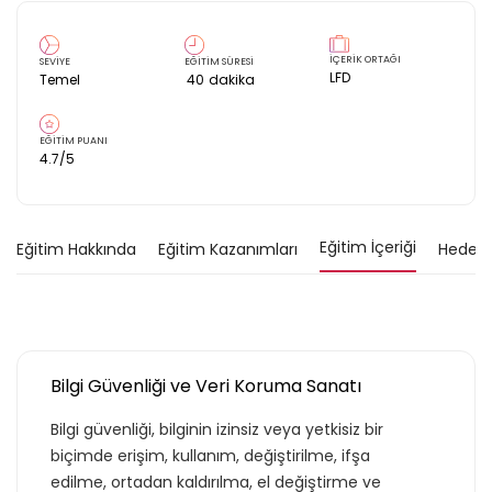
İÇERİK ORTAĞI
SEVİYE
EĞİTİM SÜRESİ
LFD
Temel
40
dakika
EĞİTİM PUANI
4.7
/5
Eğitim İçeriği
Eğitim Hakkında
Eğitim Kazanımları
Hedef K
Bilgi Güvenliği ve Veri Koruma Sanatı
Bilgi güvenliği, bilginin izinsiz veya yetkisiz bir
biçimde erişim, kullanım, değiştirilme, ifşa
edilme, ortadan kaldırılma, el değiştirme ve