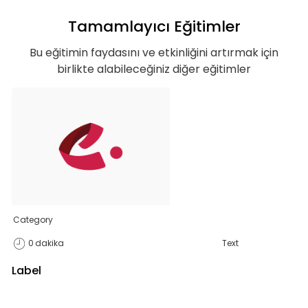
Tamamlayıcı Eğitimler
Bu eğitimin faydasını ve etkinliğini artırmak için
Basic
birlikte alabileceğiniz diğer eğitimler
Kurumun temelde ihtiyaç duyacağı, hem
özel hem de iş hayatı için gerekli
olabilecek, ana konuları ve yetkinlikleri
kapsar.
Category
Teklif Listeme Ekle
0
dakika
Text
Label