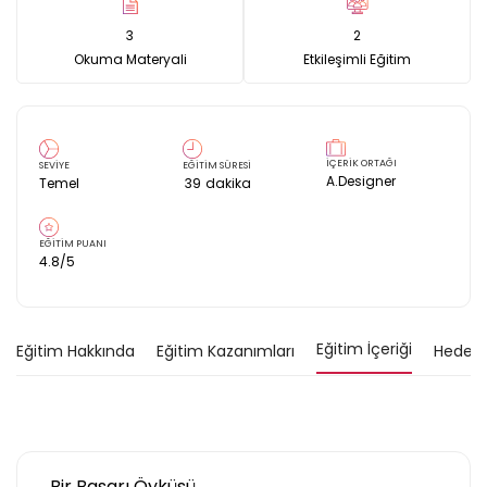
3
2
Okuma Materyali
Etkileşimli Eğitim
İÇERİK ORTAĞI
SEVİYE
EĞİTİM SÜRESİ
A.Designer
Temel
39
dakika
EĞİTİM PUANI
4.8
/5
Eğitim İçeriği
Eğitim Hakkında
Eğitim Kazanımları
Hedef K
Bir Başarı Öyküsü