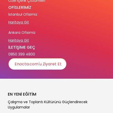
Özel İçerik Çözümleri
OFİSLERİMİZ
İstanbul Ofisimiz
Haritaya Git
Ankara Ofisimiz
Haritaya Git
İLETİŞİME GEÇ
0850 399 4800
Enocta.com'u Ziyaret Et
EN YENİ EĞİTİM
Çalışma ve Toplantı Kültürünü Güçlendirecek
Uygulamalar