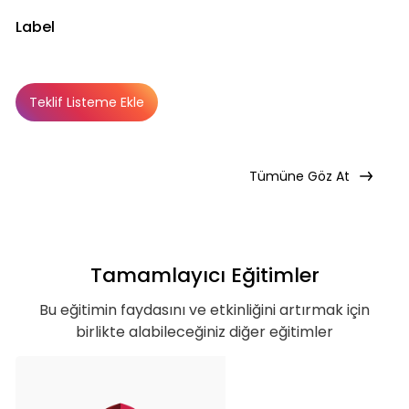
Teklif Listeme Ekle
Label
Teklif Listeme Ekle
Basic
Basic
Premium
Abonelik Dışı
Tümüne Göz At
Tamamlayıcı Eğitimler
Bu eğitimin faydasını ve etkinliğini artırmak için
birlikte alabileceğiniz diğer eğitimler