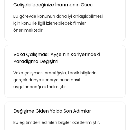
ulaştın!
Gelişebileceğinize İnanmanın Gücü
Teklif listende 50 adet eğitim bulunuyor. Bu
Bu görevde konunun daha iyi anlaşılabilmesi
eğitimlere paket aboneliği alarak daha
için konu ile ilgili izlenebilecek filmler
avantajlı bir şekilde erişebilirsin.
önerilmektedir.
Vaka Çalışması: Ayşe’nin Kariyerindeki
Paradigma Değişimi
Basic
Vaka çalışması aracılığıyla, teorik bilgilerin
gerçek dünya senaryolarına nasıl
uygulanacağı aktarılmıştır.
Kurumun temelde ihtiyaç duyacağı, hem
özel hem de iş hayatı için gerekli
olabilecek, ana konuları ve yetkinlikleri
kapsar.
Değişime Giden Yolda Son Adımlar
Bu eğitimden edinilen bilgiler özetlenmiştir.