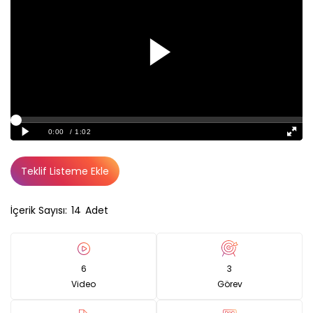
Teklif Listeme Ekle
İçerik Sayısı:
14
Adet
6
3
Video
Görev