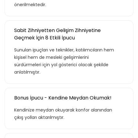
önerilmektedir.
Sabit Zihniyetten Gelişim Zihniyetine
Geçmek İçin 8 Etkili İpucu
Sunulan ipuçları ve teknikler, katılımcıların hem
kişisel hem de mesleki gelişimlerini
sürdürmeleri için yol gösterici olacak şekilde
anlatılmıştır.
Bonus İpucu - Kendine Meydan Okumak!
Teklif listende 50
Kendinize meydan okuyarak konfor alanından
çıkış yolları aktarılmıştır.
adet eğitime