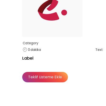
Category
0
dakika
Text
Label
Teklif Listeme Ekle
Basic
Basic
Premium
Abonelik Dışı