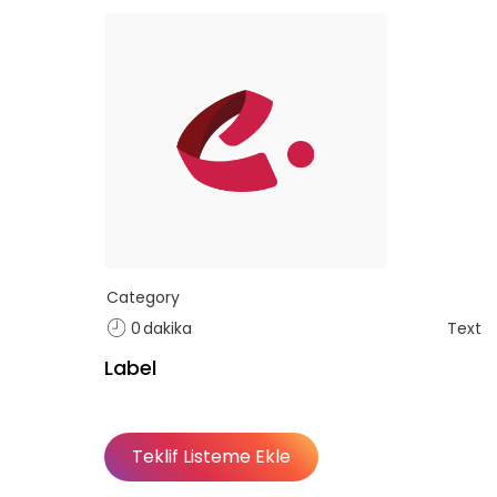
Category
0
dakika
Text
Label
Teklif Listeme Ekle
f listende 50 adet eğitime ul