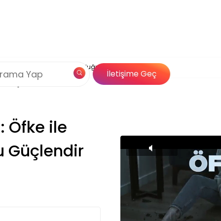
Çerez Politikamız
itası: Öfke ile Başa Çık, Mutluluğu Güçlendir
og
Özel İçerik
İletişime Geç
Çözümleri
: Öfke ile
u Güçlendir