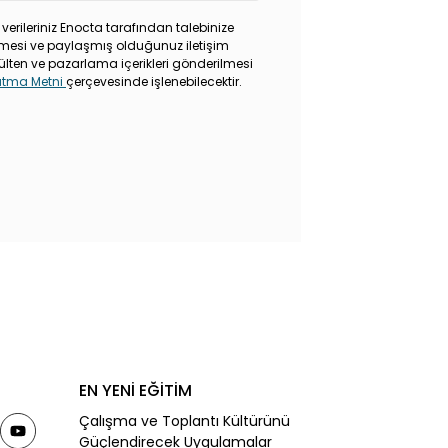
 verileriniz Enocta tarafından talebinize
rilmesi ve paylaşmış olduğunuz iletişim
ülten ve pazarlama içerikleri gönderilmesi
latma Metni
çerçevesinde işlenebilecektir.
EN YENİ EĞİTİM
Çalışma ve Toplantı Kültürünü
Güçlendirecek Uygulamalar