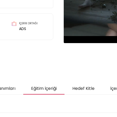
İÇERİK ORTAĞI
ADS
anımları
Eğitim İçeriği
Hedef Kitle
İçe