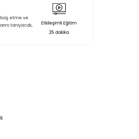
la baş etme ve
Etkileşimli Eğitim
arını tanıyacak,
25 dakika
ek