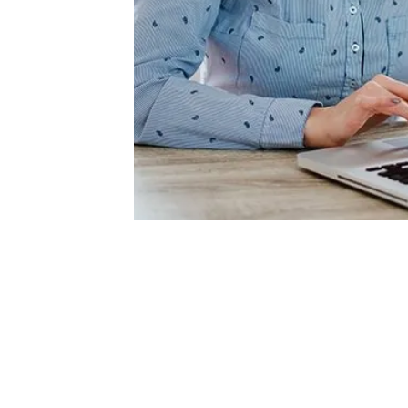
ÜRÜNLERİMİZ
OFİS
Enocta Katalog
İstan