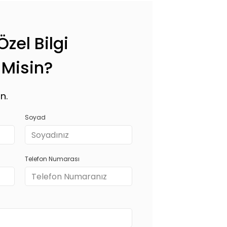
zel Bilgi
 Misin?
n.
Soyad
Telefon Numarası