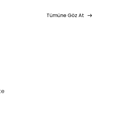
 bir şekilde erişebilirsin.
Tümüne Göz At
Basic Paketi Kapsar
 eğitimlere ek olarak, hazır öğrenme
miz gelişim yolculukları; liderlik
renme yöntemleri ile hazırlanmış
te
f Listeme Ekle