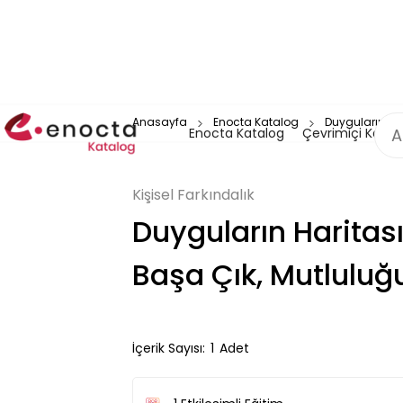
Anasayfa
Enocta Katalog
Duyguların Har
Enocta Katalog
Çevrimiçi Katal
Kişisel Farkındalık
Duyguların Haritası
Başa Çık, Mutluluğ
İçerik Sayısı:
1
Adet