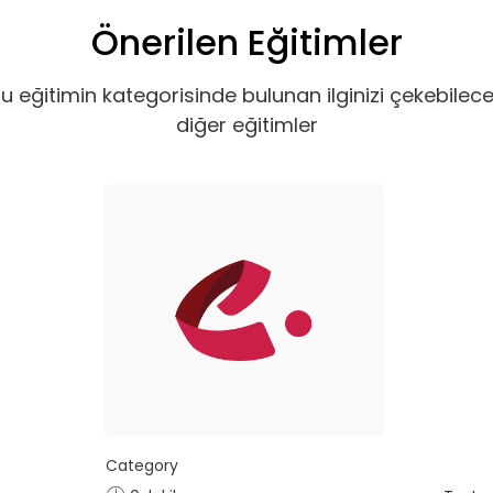
Önerilen Eğitimler
u eğitimin kategorisinde bulunan ilginizi çekebilec
diğer eğitimler
f listende 50 adet eğitime ul
itim bulunuyor. Bu eğitimlere paket aboneliği alarak daha avantajlı
Premium
, hem özel hem de iş
Basic Katalog içerisindeki
nuları ve yetkinlikleri
deneyimleri haline getirdiği
Category
eğitimleri ve yenilikçi öğ