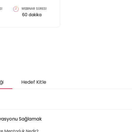
Sİ
WEBINAR SÜRESİ
60
dakika
ği
Hedef Kitle
tivasyonu Sağlamak
k ve Mentorluk Nedir?