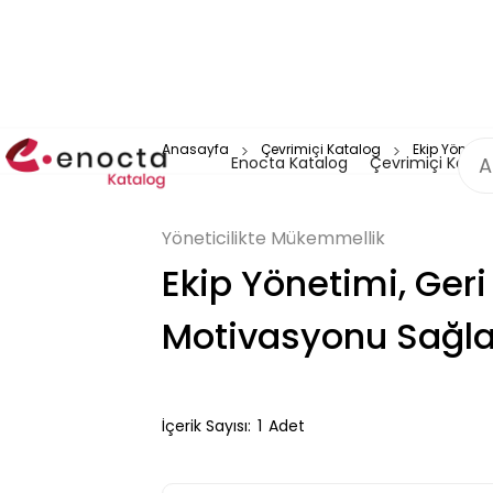
Anasayfa
Çevrimiçi Katalog
Ekip Yöneti
Enocta Katalog
Çevrimiçi Katal
Yöneticilikte Mükemmellik
Ekip Yönetimi, Geri
Motivasyonu Sağl
İçerik Sayısı:
1
Adet