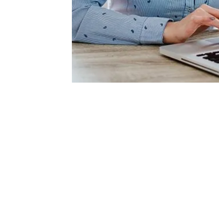
ÜRÜNLERİMİZ
OFİS
Enocta Katalog
İstan
Çevrimiçi Katalog
Harit
Özel İçerik Çözümleri
Ankar