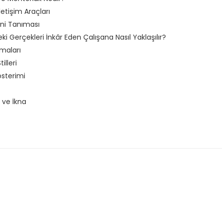
İletişim Araçları
ini Tanıması
deki Gerçekleri İnkâr Eden Çalışana Nasıl Yaklaşılır?
maları
lleri
österimi
 ve İkna