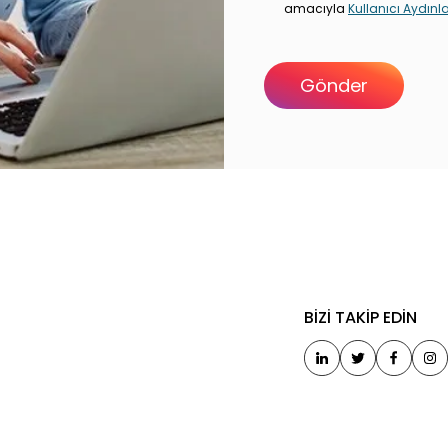
amacıyla
Kullanıcı Aydın
LERİMİZ
BİZİ TAKİP EDİN
bul Ofisimiz
aya Git
a Ofisimiz