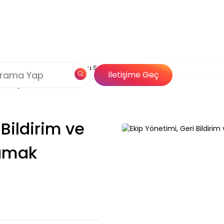
Çerez Politikamız
mi, Geri Bildirim ve Motivasyonu Sağlamak
og
Özel İçerik
İletişime Geç
Çözümleri
 Bildirim ve
amak