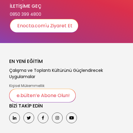
İLETİŞİME GEÇ
0850 399 4800
Enocta.com'u Ziyaret Et
EN YENİ EĞİTİM
Çalışma ve Toplantı Kültürünü Güçlendirecek
Uygulamalar
Kişisel Mükemmellik
e.bülten’e Abone Olun!
BİZİ TAKİP EDİN