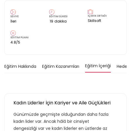
İÇERİK ORTAĞI
SEVİYE
EĞİTİM SÜRESİ
Skillsoft
İleri
19
dakika
EĞİTİM PUANI
4.8
/5
Eğitim İçeriği
Eğitim Hakkında
Eğitim Kazanımları
Hedef K
Kadın Liderler İçin Kariyer ve Aile Güçlükleri
Günümüzde geçmişte olduğundan daha fazla
kadın lider var. Ancak hâlâ bir cinsiyet
dengesizliği var ve kadın liderler en üstlerde az