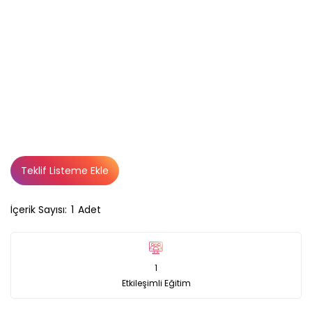
Teklif Listeme Ekle
İçerik Sayısı:
1
Adet
1
Etkileşimli Eğitim