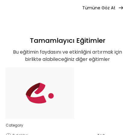
avantajlı bir şekilde erişebilirsin.
Tümüne Göz At
Tamamlayıcı Eğitimler
Basic
Bu eğitimin faydasını ve etkinliğini artırmak için
birlikte alabileceğiniz diğer eğitimler
Kurumun temelde ihtiyaç duyacağı, hem
özel hem de iş hayatı için gerekli
olabilecek, ana konuları ve yetkinlikleri
kapsar.
Teklif Listeme Ekle
Category