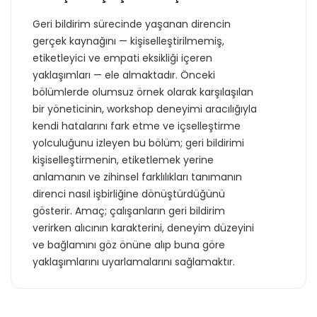
Geri bildirim sürecinde yaşanan direncin
gerçek kaynağını — kişiselleştirilmemiş,
etiketleyici ve empati eksikliği içeren
yaklaşımları — ele almaktadır. Önceki
bölümlerde olumsuz örnek olarak karşılaşılan
bir yöneticinin, workshop deneyimi aracılığıyla
kendi hatalarını fark etme ve içselleştirme
yolculuğunu izleyen bu bölüm; geri bildirimi
kişiselleştirmenin, etiketlemek yerine
anlamanın ve zihinsel farklılıkları tanımanın
direnci nasıl işbirliğine dönüştürdüğünü
gösterir. Amaç; çalışanların geri bildirim
Teklif listende 50
verirken alıcının karakterini, deneyim düzeyini
ve bağlamını göz önüne alıp buna göre
adet eğitime
yaklaşımlarını uyarlamalarını sağlamaktır.
ulaştın!