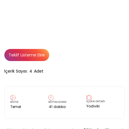
Teklif Listeme Ekle
İçerik Sayısı:
4
Adet
İÇERİK ORTAĞI
SEVİYE
EĞİTİM SÜRESİ
Yodiviki
Temel
41
dakika