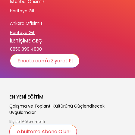
İstanbul Ofisimiz
Haritaya Git
Ankara Ofisimiz
Haritaya Git
İLETİŞİME GEÇ
0850 399 4800
Enocta.com'u Ziyaret Et
EN YENİ EĞİTİM
Çalışma ve Toplantı Kültürünü Güçlendirecek
Uygulamalar
Kişisel Mükemmellik
e.bülten’e Abone Olun!