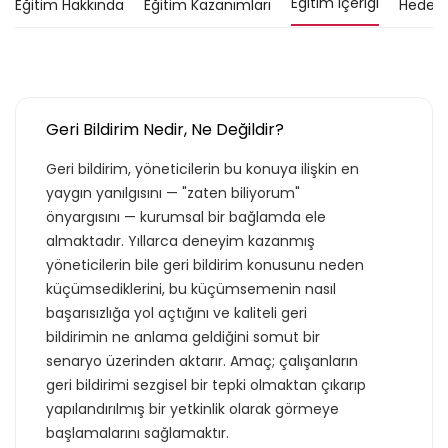
Eğitim İçeriği
Eğitim Hakkında
Eğitim Kazanımları
Hedef K
Geri Bildirim Nedir, Ne Değildir?
Geri bildirim, yöneticilerin bu konuya ilişkin en
yaygın yanılgısını — "zaten biliyorum"
önyargısını — kurumsal bir bağlamda ele
almaktadır. Yıllarca deneyim kazanmış
yöneticilerin bile geri bildirim konusunu neden
küçümsediklerini, bu küçümsemenin nasıl
başarısızlığa yol açtığını ve kaliteli geri
bildirimin ne anlama geldiğini somut bir
senaryo üzerinden aktarır. Amaç; çalışanların
geri bildirimi sezgisel bir tepki olmaktan çıkarıp
yapılandırılmış bir yetkinlik olarak görmeye
başlamalarını sağlamaktır.