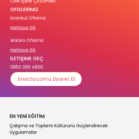
Özel İçerik Çözümleri
OFİSLERİMİZ
İstanbul Ofisimiz
Haritaya Git
Ankara Ofisimiz
Haritaya Git
İLETİŞİME GEÇ
0850 399 4800
Enocta.com'u Ziyaret Et
EN YENİ EĞİTİM
Çalışma ve Toplantı Kültürünü Güçlendirecek
Uygulamalar