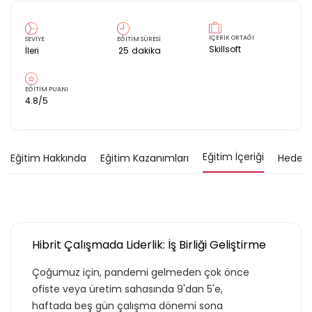
İÇERİK ORTAĞI
SEVİYE
EĞİTİM SÜRESİ
Skillsoft
İleri
25
dakika
EĞİTİM PUANI
4.8
/5
Eğitim İçeriği
Eğitim Hakkında
Eğitim Kazanımları
Hedef K
Hibrit Çalışmada Liderlik: İş Birliği Geliştirme
Çoğumuz için, pandemi gelmeden çok önce
ofiste veya üretim sahasında 9'dan 5'e,
haftada beş gün çalışma dönemi sona