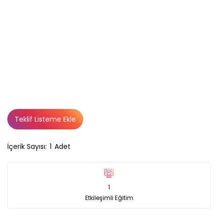
Teklif Listeme Ekle
İçerik Sayısı:
1
Adet
1
Etkileşimli Eğitim