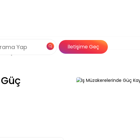
Çerez Politikamız
lerinde Güç Kaynakları
og
Özel İçerik
İletişime Geç
Çözümleri
 Güç