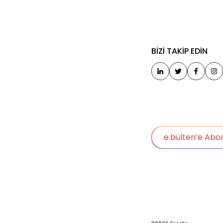
LERİMİZ
BİZİ TAKİP EDİN
bul Ofisimiz
aya Git
a Ofisimiz
aya Git
e.bülten’e Abo
Kullanım
Bilgi Güvenliği