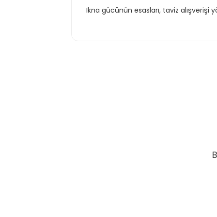
İkna gücünün esasları, taviz alışverişi
B