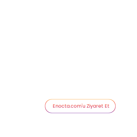
ÜRÜNLERİMİZ
OFİS
Enocta Katalog
İstan
Çevrimiçi Katalog
Harit
Özel İçerik Çözümleri
Ankar
Harit
İLETİŞİME GEÇ
0850 399 4800
Enocta.com'u Ziyaret Et
Çerez
Gizlilik
Kişisel Verilerin
Site 