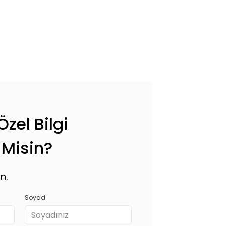
f Listeme Ekle
zel Bilgi
 Misin?
n.
Soyad