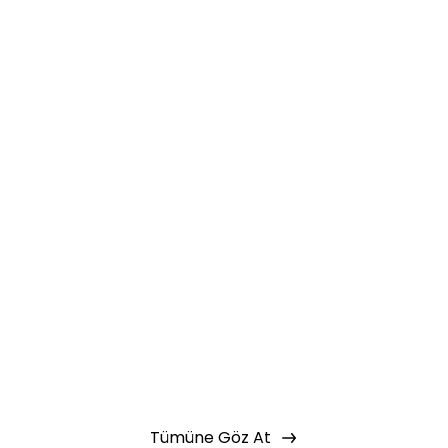
aştın!
 bir şekilde erişebilirsin.
Basic Paketi Kapsar
 eğitimlere ek olarak, hazır öğrenme
miz gelişim yolculukları; liderlik
renme yöntemleri ile hazırlanmış
Tümüne Göz At