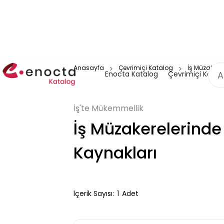
Anasayfa
Çevrimiçi Katalog
İş Müzakere
Enocta Katalog
Çevrimiçi Katal
İş'te Mükemmellik
İş Müzakerelerinde
Kaynakları
İçerik Sayısı:
1
Adet