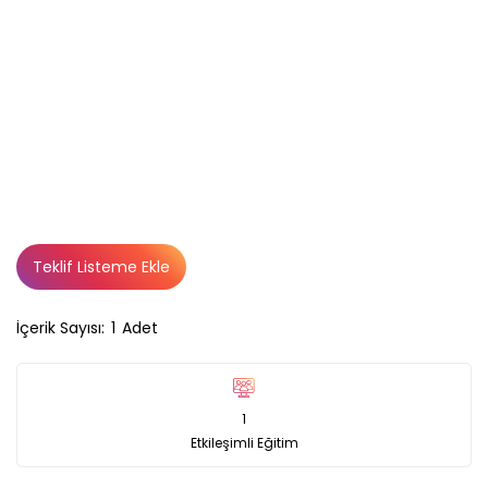
Teklif Listeme Ekle
İçerik Sayısı:
1
Adet
1
Etkileşimli Eğitim