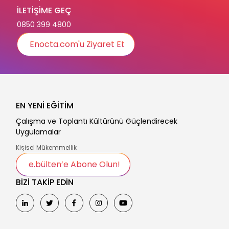
İLETİŞİME GEÇ
0850 399 4800
Enocta.com'u Ziyaret Et
EN YENİ EĞİTİM
Çalışma ve Toplantı Kültürünü Güçlendirecek
Uygulamalar
Kişisel Mükemmellik
e.bülten’e Abone Olun!
BİZİ TAKİP EDİN