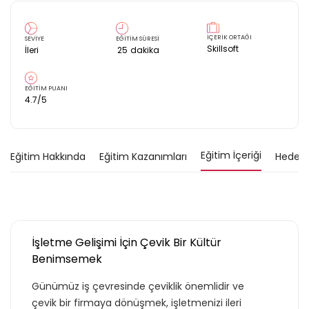
İÇERİK ORTAĞI
SEVİYE
EĞİTİM SÜRESİ
Skillsoft
İleri
25
dakika
EĞİTİM PUANI
4.7
/5
Eğitim İçeriği
Eğitim Hakkında
Eğitim Kazanımları
Hedef K
İşletme Gelişimi İçin Çevik Bir Kültür
Benimsemek
Günümüz iş çevresinde çeviklik önemlidir ve
çevik bir firmaya dönüşmek, işletmenizi ileri