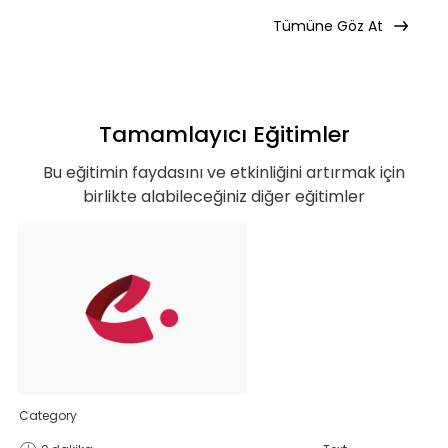
avantajlı bir şekilde erişebilirsin.
Tümüne Göz At
Tamamlayıcı Eğitimler
Basic
Bu eğitimin faydasını ve etkinliğini artırmak için
birlikte alabileceğiniz diğer eğitimler
Kurumun temelde ihtiyaç duyacağı, hem
özel hem de iş hayatı için gerekli
olabilecek, ana konuları ve yetkinlikleri
kapsar.
Teklif Listeme Ekle
Category