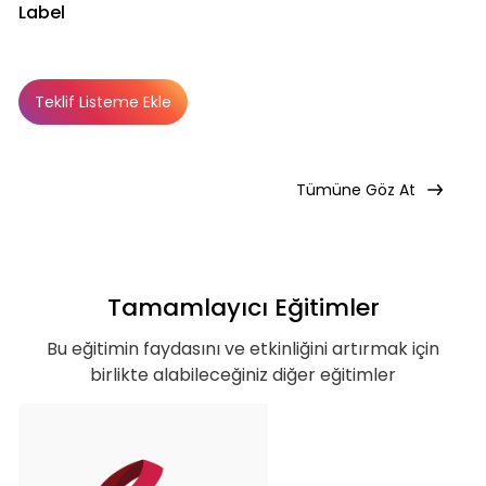
Label
Kurumun temelde ihtiyaç duyacağı, hem
özel hem de iş hayatı için gerekli
Teklif Listeme Ekle
Basic
Basic
Premium
Abonelik Dışı
olabilecek, ana konuları ve yetkinlikleri
kapsar.
Tümüne Göz At
Teklif Listeme Ekle
Tamamlayıcı Eğitimler
Basic Paketi Kapsar
Bu eğitimin faydasını ve etkinliğini artırmak için
birlikte alabileceğiniz diğer eğitimler
Premium