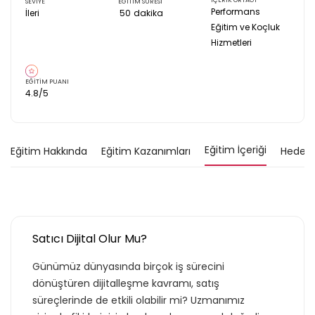
İÇERİK ORTAĞI
SEVİYE
EĞİTİM SÜRESİ
Performans
İleri
50
dakika
Eğitim ve Koçluk
Hizmetleri
EĞİTİM PUANI
4.8
/5
Eğitim İçeriği
Eğitim Hakkında
Eğitim Kazanımları
Hedef K
Satıcı Dijital Olur Mu?
Günümüz dünyasında birçok iş sürecini
dönüştüren dijitalleşme kavramı, satış
süreçlerinde de etkili olabilir mi? Uzmanımız