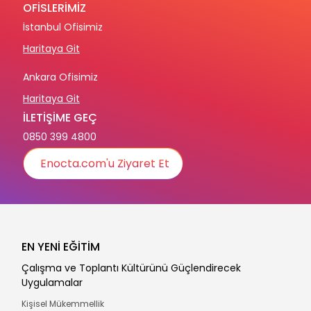
OFİSLERİMİZ
İstanbul Ofisimiz
Haritaya Git
Ankara Ofisimiz
Haritaya Git
İLETİŞİME GEÇ
0850 399 4800
Enocta.com'u Ziyaret Et
EN YENİ EĞİTİM
Çalışma ve Toplantı Kültürünü Güçlendirecek
Uygulamalar
Kişisel Mükemmellik