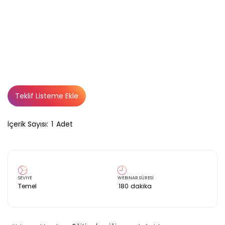
Teklif Listeme Ekle
İçerik Sayısı:
1
Adet
SEVİYE
WEBINAR SÜRESİ
Temel
180
dakika