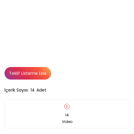
Teklif Listeme Ekle
İçerik Sayısı:
14
Adet
14
Video