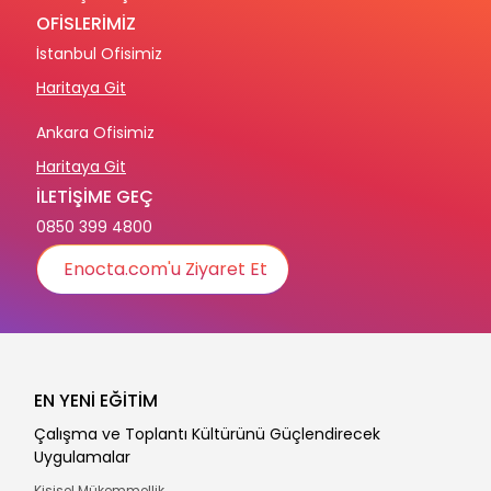
OFİSLERİMİZ
İstanbul Ofisimiz
Haritaya Git
Ankara Ofisimiz
Haritaya Git
İLETİŞİME GEÇ
0850 399 4800
Enocta.com'u Ziyaret Et
EN YENİ EĞİTİM
Çalışma ve Toplantı Kültürünü Güçlendirecek
Uygulamalar
Kişisel Mükemmellik