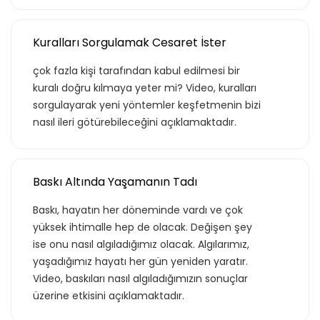
Teklif Listeme Ekle
Kuralları Sorgulamak Cesaret İster
Basic Paketi Kapsar
çok fazla kişi tarafından kabul edilmesi bir
kuralı doğru kılmaya yeter mi? Video, kuralları
sorgulayarak yeni yöntemler keşfetmenin bizi
Premium
nasıl ileri götürebileceğini açıklamaktadır.
Basic Katalog içerisindeki eğitimlere ek
Baskı Altında Yaşamanın Tadı
olarak, hazır öğrenme deneyimleri haline
getirdiğimiz gelişim yolculukları; liderlik
Baskı, hayatın her döneminde vardı ve çok
eğitimleri ve yenilikçi öğrenme
yüksek ihtimalle hep de olacak. Değişen şey
yöntemleri ile hazırlanmış eğitimleri
ise onu nasıl algıladığımız olacak. Algılarımız,
kapsar.
yaşadığımız hayatı her gün yeniden yaratır.
Video, baskıları nasıl algıladığımızın sonuçlar
üzerine etkisini açıklamaktadır.