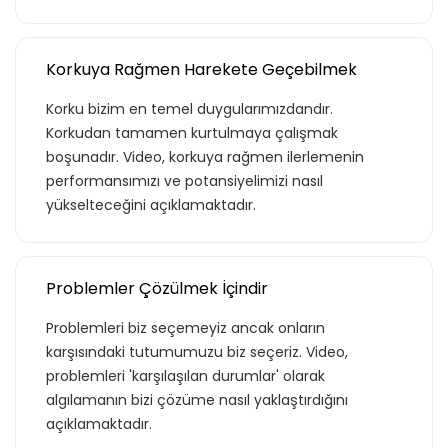
Teklif listende 50 adet eğitim bulunuyor. Bu
Korkuya Rağmen Harekete Geçebilmek
eğitimlere paket aboneliği alarak daha
avantajlı bir şekilde erişebilirsin.
Korku bizim en temel duygularımızdandır.
Korkudan tamamen kurtulmaya çalışmak
boşunadır. Video, korkuya rağmen ilerlemenin
performansımızı ve potansiyelimizi nasıl
yükselteceğini açıklamaktadır.
Basic
Problemler Çözülmek İçindir
Kurumun temelde ihtiyaç duyacağı, hem
özel hem de iş hayatı için gerekli
Problemleri biz seçemeyiz ancak onların
olabilecek, ana konuları ve yetkinlikleri
karşısındaki tutumumuzu biz seçeriz. Video,
kapsar.
problemleri 'karşılaşılan durumlar' olarak
algılamanın bizi çözüme nasıl yaklaştırdığını
açıklamaktadır.