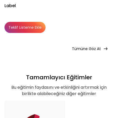
Label
Teklif Listeme Ekle
Basic
Basic
Premium
Abonelik Dışı
Tümüne Göz At
Tamamlayıcı Eğitimler
Bu eğitimin faydasını ve etkinliğini artırmak için
birlikte alabileceğiniz diğer eğitimler