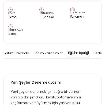
İÇERİK ORTAĞI
SEVİYE
EĞİTİM SÜRESİ
Fenomen
Temel
36
dakika
EĞİTİM PUANI
4.9
/5
Eğitim İçeriği
Eğitim Hakkında
Eğitim Kazanımları
Hedef K
Yeni Şeyler Denemek Lazım
Yeni şeyleri denemek için doğru bir zaman
varsa o da 'şimdi'dir. Hayatı, potansiyelimizi
keşfetmek ve büyütmek için yaşıyoruz. Bu