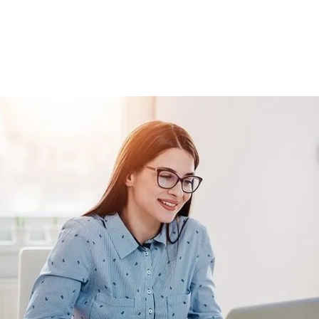
Basic Katalog içerisindeki eğitimlere ek
olarak, hazır öğrenme deneyimleri haline
getirdiğimiz gelişim yolculukları; liderlik
eğitimleri ve yenilikçi öğrenme
yöntemleri ile hazırlanmış eğitimleri
kapsar.
Teklif Listeme Ekle