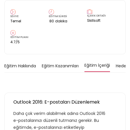
İÇERİK ORTAĞI
SEVİYE
EĞİTİM SÜRESİ
Skillsoft
Temel
80
dakika
EĞİTİM PUANI
4.7
/5
Eğitim İçeriği
Eğitim Hakkında
Eğitim Kazanımları
Hedef K
Outlook 2016: E-postaları Düzenlemek
Daha çok verim alabilmek adına Outlook 2016
e-postalarınızı düzenli tutmanız gerekir. Bu
eğitimde, e-postalarınızı etiketleyip