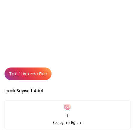
Teklif Listeme Ekle
İçerik Sayısı:
1
Adet
1
Etkileşimli Eğitim