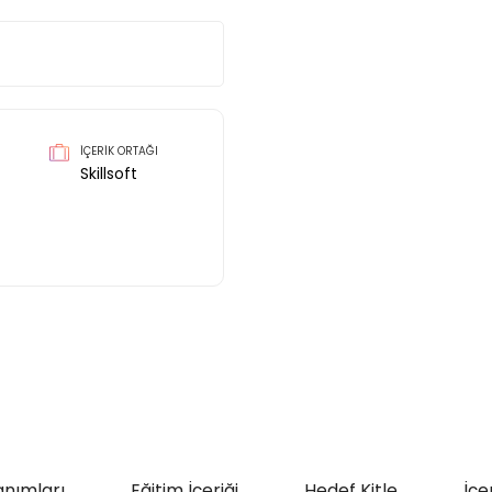
İÇERİK ORTAĞI
Skillsoft
anımları
Eğitim İçeriği
Hedef Kitle
İçe