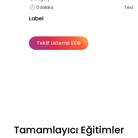
0
dakika
Text
f listende 50 adet eğitime ul
Label
itim bulunuyor. Bu eğitimlere paket aboneliği alarak daha avantajlı
Teklif Listeme Ekle
Premium
Basic
Basic
Premium
Abonelik Dışı
, hem özel hem de iş
Basic Katalog içerisindeki
nuları ve yetkinlikleri
deneyimleri haline getirdiği
eğitimleri ve yenilikçi öğ
eğitimleri kapsar.
Tamamlayıcı Eğitimler