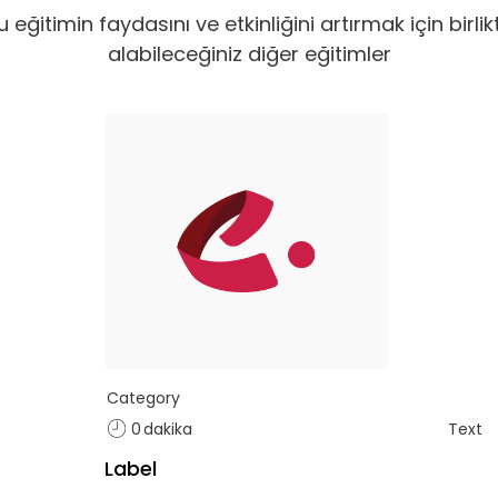
e Ekle
Tekli
u eğitimin faydasını ve etkinliğini artırmak için birlik
alabileceğiniz diğer eğitimler
Category
0
dakika
Text
Label