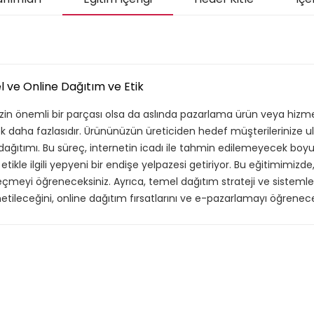
ve Online Dağıtım ve Etik
in önemli bir parçası olsa da aslında pazarlama ürün veya hizmet
 daha fazlasıdır. Ürününüzün üreticiden hedef müşterilerinize ul
n dağıtımı. Bu süreç, internetin icadı ile tahmin edilemeyecek boyu
 etikle ilgili yepyeni bir endişe yelpazesi getiriyor. Bu eğitimimizde
çmeyi öğreneceksiniz. Ayrıca, temel dağıtım strateji ve sistemler
önetileceğini, online dağıtım fırsatlarını ve e-pazarlamayı öğrenece