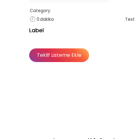
Category
0
dakika
Text
Label
Teklif Listeme Ekle
Basic
Basic
Premium
Abonelik Dışı