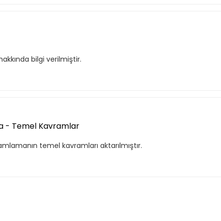
kında bilgi verilmiştir.
f listende 50 adet eğitime ul
ma - Temel Kavramlar
amlamanın temel kavramları aktarılmıştır.
itim bulunuyor. Bu eğitimlere paket aboneliği alarak daha avantajlı
Premium