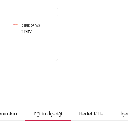
İÇERİK ORTAĞI
TTGV
anımları
Eğitim İçeriği
Hedef Kitle
İçe