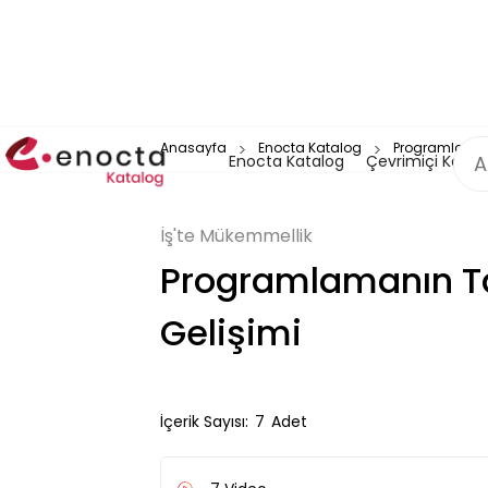
Anasayfa
Enocta Katalog
Programlamanı
Enocta Katalog
Çevrimiçi Katal
İş'te Mükemmellik
Programlamanın Ta
Gelişimi
İçerik Sayısı:
7
Adet