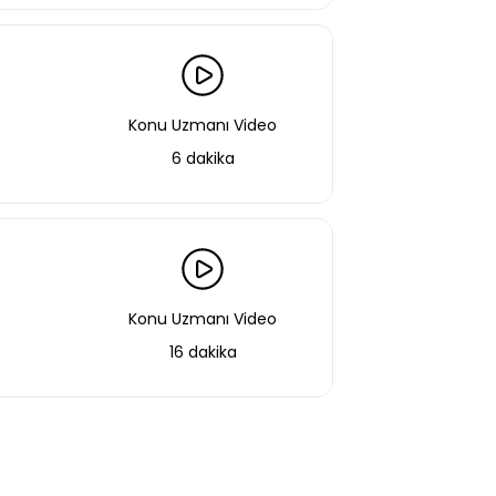
Konu Uzmanı Video
6 dakika
aştın!
Konu Uzmanı Video
 bir şekilde erişebilirsin.
16 dakika
Basic Paketi Kapsar