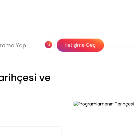
Çerez Politikamız
n Tarihçesi ve Gelişimi
og
Özel İçerik
İletişime Geç
Çözümleri
rihçesi ve