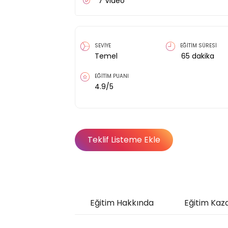
7
Video
SEVİYE
EĞİTİM SÜRESİ
Temel
65
dakika
EĞİTİM PUANI
4.9
/5
Teklif Listeme Ekle
Eğitim Hakkında
Eğitim Kaz