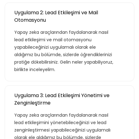
Uygulama 2: Lead Etkileşimi ve Mail
Otomasyonu
Yapay zeka araçlarından faydalanarak nasıl
lead etkileşimi ve mail otomasyonu
Teklif listende 50
yapabileceğinizi uygulamalı olarak ele
aldığımız bu bölümde, sizlerde öğrendiklerinizi
adet eğitime
pratiğe dökebilirsiniz. Gelin neler yapabiliyoruz,
birlikte inceleyelim.
ulaştın!
Teklif listende 50 adet eğitim bulunuyor. Bu
Uygulama 3: Lead Etkileşimi Yönetimi ve
eğitimlere paket aboneliği alarak daha
Zenginleştirme
avantajlı bir şekilde erişebilirsin.
Yapay zeka araçlarından faydalanarak nasıl
lead etkileşimini yönetebileceğinizi ve lead
zenginleştirmesi yapabileceğinizi uygulamalı
olarak ele aldığımız bu bölümde, sizlerde