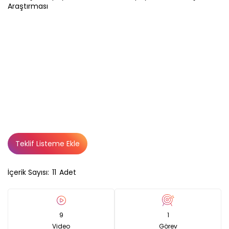
Teklif Listeme Ekle
İçerik Sayısı:
11
Adet
9
1
Video
Görev