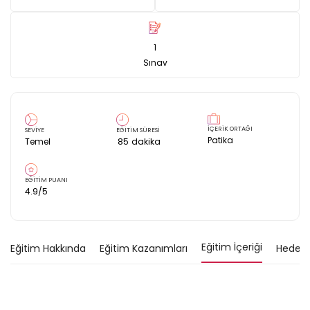
1
Sınav
İÇERİK ORTAĞI
SEVİYE
EĞİTİM SÜRESİ
Patika
Temel
85
dakika
EĞİTİM PUANI
4.9
/5
Eğitim İçeriği
Eğitim Hakkında
Eğitim Kazanımları
Hedef K