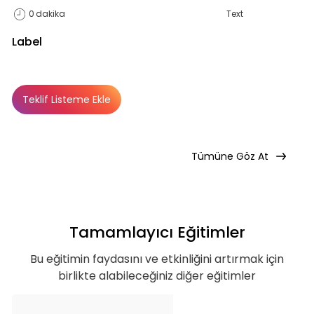
0
dakika
Text
Label
Teklif Listeme Ekle
Basic
Basic
Premium
Abonelik Dışı
Tümüne Göz At
Tamamlayıcı Eğitimler
Bu eğitimin faydasını ve etkinliğini artırmak için
birlikte alabileceğiniz diğer eğitimler