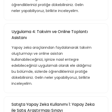
Basic
öğrendiklerinizi pratiğe dökebilirsiniz. Gelin
neler yapabiliyoruz, birlikte inceleyelim.
Kurumun temelde ihtiyaç duyacağı, hem
özel hem de iş hayatı için gerekli
Uygulama 4: Takvim ve Online Toplantı
olabilecek, ana konuları ve yetkinlikleri
Asistanı
kapsar.
Yapay zeka araçlarından faydalanarak takvim
oluşturmayı ve online asistan
kullanabileceğinizi, işinize nasıl entegre
edebileceğinizi uygulamalı olarak ele aldığımız
Teklif Listeme Ekle
bu bölümde, sizlerde öğrendiklerinizi pratiğe
dökebilirsiniz. Gelin neler yapabiliyoruz, birlikte
Basic Paketi Kapsar
inceleyelim.
Premium
Satışta Yapay Zeka Kullanımı 1: Yapay Zeka
ile Satış Araştırması Sınavı