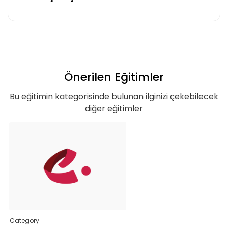
Basic Katalog içerisindeki eğitimlere ek
olarak, hazır öğrenme deneyimleri haline
getirdiğimiz gelişim yolculukları; liderlik
eğitimleri ve yenilikçi öğrenme
yöntemleri ile hazırlanmış eğitimleri
Önerilen Eğitimler
kapsar.
Bu eğitimin kategorisinde bulunan ilginizi çekebilecek
diğer eğitimler
Teklif Listeme Ekle
Category