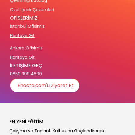
Çevrimiçi Katalog
Özel İçerik Çözümleri
OFİSLERİMİZ
İstanbul Ofisimiz
Haritaya Git
Ankara Ofisimiz
Haritaya Git
İLETİŞİME GEÇ
0850 399 4800
Enocta.com'u Ziyaret Et
EN YENİ EĞİTİM
Çalışma ve Toplantı Kültürünü Güçlendirecek