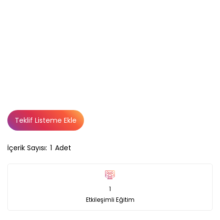
Teklif Listeme Ekle
İçerik Sayısı:
1
Adet
1
Etkileşimli Eğitim