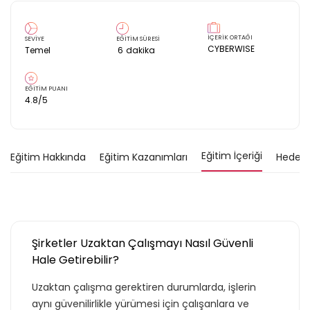
İÇERİK ORTAĞI
SEVİYE
EĞİTİM SÜRESİ
CYBERWISE
Temel
6
dakika
EĞİTİM PUANI
4.8
/5
Eğitim İçeriği
Eğitim Hakkında
Eğitim Kazanımları
Hedef K
Şirketler Uzaktan Çalışmayı Nasıl Güvenli
Hale Getirebilir?
Uzaktan çalışma gerektiren durumlarda, işlerin
aynı güvenilirlikle yürümesi için çalışanlara ve