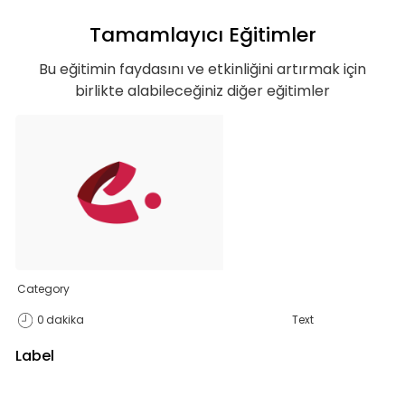
Tamamlayıcı Eğitimler
Bu eğitimin faydasını ve etkinliğini artırmak için
Basic
birlikte alabileceğiniz diğer eğitimler
Kurumun temelde ihtiyaç duyacağı, hem
özel hem de iş hayatı için gerekli
olabilecek, ana konuları ve yetkinlikleri
kapsar.
Category
Teklif Listeme Ekle
0
dakika
Text
Label