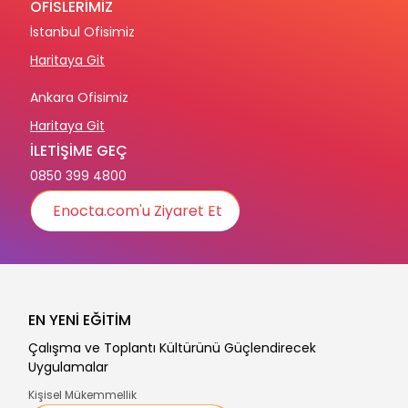
OFİSLERİMİZ
İstanbul Ofisimiz
Haritaya Git
Ankara Ofisimiz
Haritaya Git
İLETİŞİME GEÇ
0850 399 4800
Enocta.com'u Ziyaret Et
EN YENİ EĞİTİM
Çalışma ve Toplantı Kültürünü Güçlendirecek
Uygulamalar
Kişisel Mükemmellik