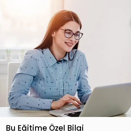
Basic Katalog içerisindeki eğitimlere ek
olarak, hazır öğrenme deneyimleri haline
getirdiğimiz gelişim yolculukları; liderlik
eğitimleri ve yenilikçi öğrenme
yöntemleri ile hazırlanmış eğitimleri
kapsar.
Teklif Listeme Ekle
Bu Eğitime Özel Bilgi