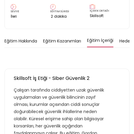
İÇERİK ORTAĞI
SEVİYE
EĞİTİM SÜRESİ
Skillsoft
İleri
2
dakika
Eğitim İçeriği
Eğitim Hakkında
Eğitim Kazanımları
Hedef K
Skillsoft İş Etiği - Siber Güvenlik 2
Çalışan tarafında ciddiyetten uzak güvenlik
uygulamaları ve güvenlik bilincinin zayıf
olması, kurumlar açısından ciddi sonuçlar
doğurabilecek güvenlik ihlallerine neden
olabilir. Küresel erişime sahip olan bilgisayar
korsanları, her güvenlik açığından
faydalanmaya çalışır. Bu eğitim, Gordon