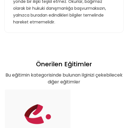
yönde bir ilişki teşkil etmez. Okurlar, bağımsız
olarak bir hukuki danışmanlığa başvurmaksızın,
yalnızca buradan edindikleri bilgiler temelinde
hareket etmemelidir.
Teklif listende 50
adet eğitime
ulaştın!
Önerilen Eğitimler
Bu eğitimin kategorisinde bulunan ilginizi çekebilecek
Teklif listende 50 adet eğitim bulunuyor. Bu
diğer eğitimler
eğitimlere paket aboneliği alarak daha
avantajlı bir şekilde erişebilirsin.
Basic