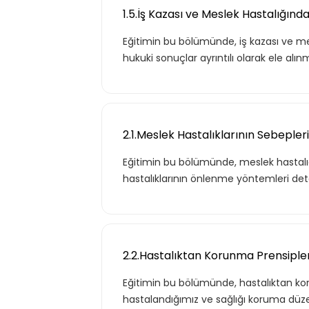
1.5.İş Kazası ve Meslek Hastalığın
Eğitimin bu bölümünde, iş kazası ve mesl
hukuki sonuçlar ayrıntılı olarak ele alın
2.1.Meslek Hastalıklarının Sebepleri
Eğitimin bu bölümünde, meslek hastalığını
Tekli
hastalıklarının önlenme yöntemleri detay
Teklif listende 50 adet eğ
2.2.Hastalıktan Korunma Prensiple
Eğitimin bu bölümünde, hastalıktan koru
Basic
hastalandığımız ve sağlığı koruma düzey