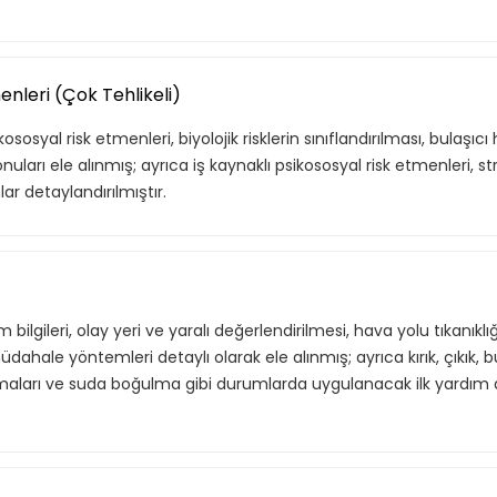
, hem özel hem de iş
Basic Katalog içerisindeki
nuları ve yetkinlikleri
deneyimleri haline getirdiği
menleri (Çok Tehlikeli)
eğitimleri ve yenilikçi öğ
eğitimleri kapsar.
sosyal risk etmenleri, biyolojik risklerin sınıflandırılması, bulaşıcı
uları ele alınmış; ayrıca iş kaynaklı psikososyal risk etmenleri, st
ar detaylandırılmıştır.
e Ekle
Tekli
bilgileri, olay yeri ve yaralı değerlendirilmesi, hava yolu tıkanıkl
ahale yöntemleri detaylı olarak ele alınmış; ayrıca kırık, çıkık, b
ırmaları ve suda boğulma gibi durumlarda uygulanacak ilk yardım 