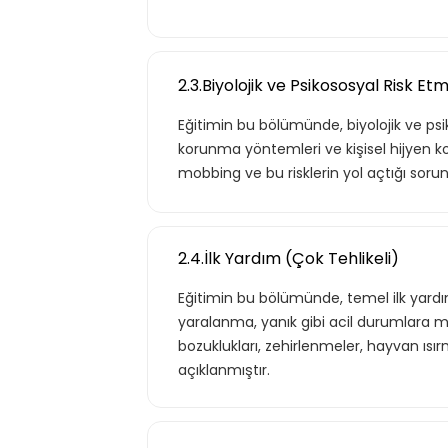
Kurumun temelde ihtiyaç duyacağı
hayatı için gerekli olabilecek, ana ko
2.3.Biyolojik ve Psikososyal Risk Et
kapsar.
Eğitimin bu bölümünde, biyolojik ve psiko
korunma yöntemleri ve kişisel hijyen kon
mobbing ve bu risklerin yol açtığı sorunl
Teklif Listem
2.4.İlk Yardım (Çok Tehlikeli)
Eğitimin bu bölümünde, temel ilk yardım 
yaralanma, yanık gibi acil durumlara müd
bozuklukları, zehirlenmeler, hayvan ıs
açıklanmıştır.