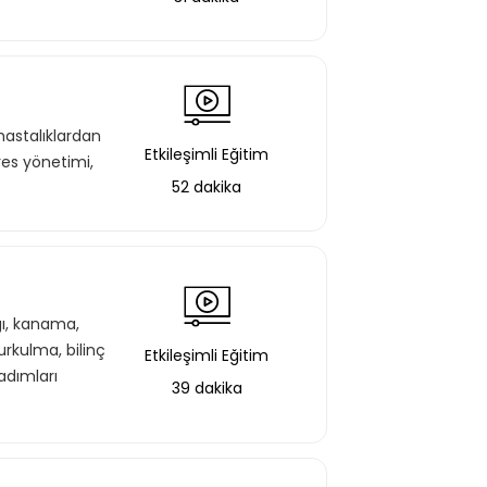
 eğitimlere ek olarak, hazır öğrenme
miz gelişim yolculukları; liderlik
renme yöntemleri ile hazırlanmış
 hastalıklardan
Etkileşimli Eğitim
res yönetimi,
52 dakika
f Listeme Ekle
ığı, kanama,
urkulma, bilinç
Etkileşimli Eğitim
adımları
39 dakika