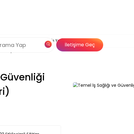
Çerez Politikamız
ı ve Güvenliği (Çok Tehlikeli İş Yeri)
og
Özel İçerik
İletişime Geç
Çözümleri
 Güvenliği
ri)