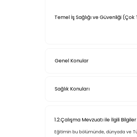
Temel İş Sağlığı ve Güvenliği (Çok 
Genel Konular
Sağlık Konuları
1.1.İş Sağlığı ve Güvenli
Eğitimin bu bölümünde, İSG'
detaylandırılmış, ayrıca iş s
1.2.Çalışma Mevzuatı ile İlgili Bilgile
Eğitimin bu bölümünde, dünyada ve Türk