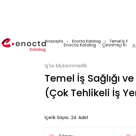
Anasayfa
Enocta Katalog
Temel İş Sağlığ
Enocta Katalog
Çevrimiçi Katal
İş'te Mükemmellik
Temel İş Sağlığı ve
(Çok Tehlikeli İş Ye
İçerik Sayısı:
24
Adet