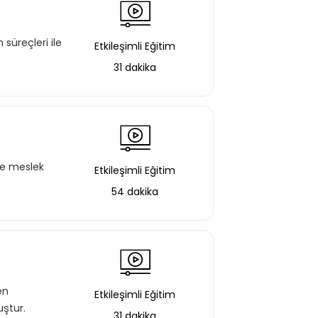
 süreçleri ile
Etkileşimli Eğitim
31 dakika
ile meslek
Etkileşimli Eğitim
aştın!
54 dakika
 bir şekilde erişebilirsin.
Basic Paketi Kapsar
en
Etkileşimli Eğitim
uştur.
31 dakika