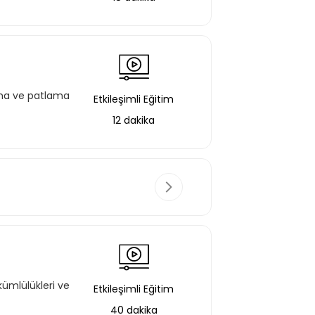
ama ve patlama
Etkileşimli Eğitim
12 dakika
anışlar, yangın
kümlülükleri ve
Etkileşimli Eğitim
Etkileşimli Eğitim
30 dakika
40 dakika