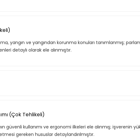
keli)
ama, yangın ve yangından korunma konuları tanımlanmış; parl
leri detaylı olarak ele alınmıştır.
 Korunma (Çok Tehlikeli)
nımı (Çok Tehlikeli)
ın ve yangın sınıfları tanımlanmış; yangın esnasında doğru davr
n güvenli kullanımı ve ergonomi ilkeleri ele alınmış; işverenin yü
 yangından korunma yöntemleri detaylı olarak ele alınmıştır.
etmesi gereken hususlar detaylandırılmıştır.