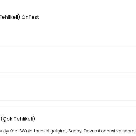
Tehlikeli) ÖnTest
ğinin Tanımı, Önemi ve Kapsamı (Çok Tehlikeli)
nin ne olduğu, neden önemli olduğu, eğitim hedefleri ve tarafla
ağlığı ve güvenliğinin kimleri kapsadığı açıklanmıştır.
r (Çok Tehlikeli)
iye'de İSG'nin tarihsel gelişimi, Sanayi Devrimi öncesi ve sonras