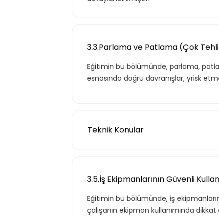
3.3.Parlama ve Patlama (Çok Tehli
Eğitimin bu bölümünde, parlama, patl
esnasında doğru davranışlar, yrisk etmen
Teknik Konular
3.4.Yangın ve Yangından
3.5.İş Ekipmanlarının Güvenli Kulla
Eğitimin bu bölümünde, yang
Eğitimin bu bölümünde, iş ekipmanlarını
söndürme tüpü kullanımı ve
çalışanın ekipman kullanımında dikkat 