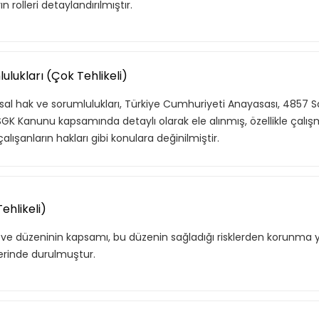
n rolleri detaylandırılmıştır.
ulukları (Çok Tehlikeli)
al hak ve sorumlulukları, Türkiye Cumhuriyeti Anayasası, 4857 Sa
K Kanunu kapsamında detaylı olarak ele alınmış, özellikle çalışma
lışanların hakları gibi konulara değinilmiştir.
Tehlikeli)
i ve düzeninin kapsamı, bu düzenin sağladığı risklerden korunma 
zerinde durulmuştur.