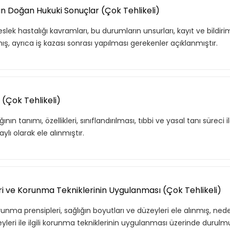
dan Doğan Hukuki Sonuçlar (Çok Tehlikeli)
ek hastalığı kavramları, bu durumların unsurları, kayıt ve bildirim
mış, ayrıca iş kazası sonrası yapılması gerekenler açıklanmıştır.
 (Çok Tehlikeli)
n tanımı, özellikleri, sınıflandırılması, tıbbi ve yasal tanı süreci 
f listende 50 adet eğitime ul
lı olarak ele alınmıştır.
itim bulunuyor. Bu eğitimlere paket aboneliği alarak daha avantajlı
ri ve Korunma Tekniklerinin Uygulanması (Çok Tehlikeli)
nma prensipleri, sağlığın boyutları ve düzeyleri ele alınmış, ned
Premium
leri ile ilgili korunma tekniklerinin uygulanması üzerinde durulm