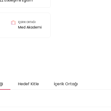
22
Etkileşimli Eğitim
İÇERİK ORTAĞI
Med Akademi
ği
Hedef Kitle
İçerik Ortağı