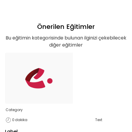
Önerilen Eğitimler
Bu eğitimin kategorisinde bulunan ilginizi çekebilecek
diğer eğitimler
Teklif listende 50
adet eğitime
ulaştın!
Category
0
dakika
Text
Teklif listende 50 adet eğitim bulunuyor. Bu
Label