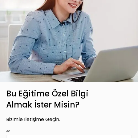
Basic Paketi Kapsar
Premium
Basic Katalog içerisindeki eğitimlere ek
olarak, hazır öğrenme deneyimleri haline
getirdiğimiz gelişim yolculukları; liderlik
eğitimleri ve yenilikçi öğrenme
yöntemleri ile hazırlanmış eğitimleri
kapsar.
Bu Eğitime Özel Bilgi
Almak İster Misin?
Teklif Listeme Ekle
Bizimle İletişime Geçin.
Ad