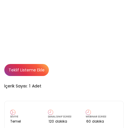
Teklif Listeme Ekle
İçerik Sayısı:
1
Adet
SEVİYE
SANAL SINIF SÜRESİ
WEBINAR SÜRESİ
Temel
120
dakika
60
dakika