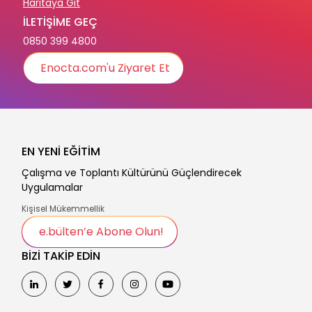
Haritaya Git
İLETİŞİME GEÇ
0850 399 4800
Enocta.com'u Ziyaret Et
EN YENİ EĞİTİM
Çalışma ve Toplantı Kültürünü Güçlendirecek
Uygulamalar
Kişisel Mükemmellik
e.bülten’e Abone Olun!
BİZİ TAKİP EDİN