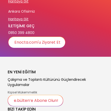
Haritaya Git
Ankara Ofisimiz
Haritaya Git
İLETİŞİME GEÇ
0850 399 4800
Enocta.com'u Ziyaret Et
EN YENİ EĞİTİM
Çalışma ve Toplantı Kültürünü Güçlendirecek
Uygulamalar
Kişisel Mükemmellik
e.bülten’e Abone Olun!
BİZİ TAKİP EDİN