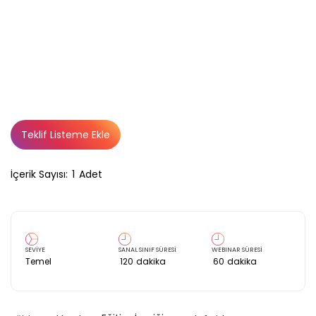
Teklif Listeme Ekle
İçerik Sayısı:
1
Adet
SEVİYE
SANAL SINIF SÜRESİ
WEBINAR SÜRESİ
Temel
120
dakika
60
dakika