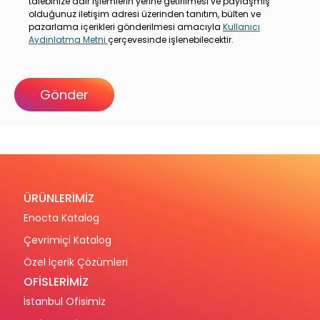
talebinize dair işlemlerin yerine getirilmesi ve paylaşmış
olduğunuz iletişim adresi üzerinden tanıtım, bülten ve
pazarlama içerikleri gönderilmesi amacıyla
Kullanıcı
Aydınlatma Metni
çerçevesinde işlenebilecektir.
ÜRÜNLERİMİZ
Enocta Katalog
Çevrimiçi Katalog
Özel İçerik Çözümleri
OFİSLERİMİZ
İstanbul Ofisimiz