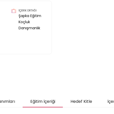
İÇERİK ORTAĞI
Şapka Eğitim
Koçluk
Danışmanlık
anımları
Eğitim İçeriği
Hedef Kitle
İçe