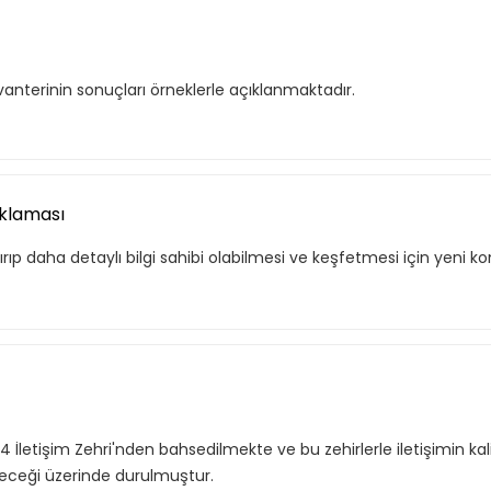
, hem özel hem de iş
Basic Katalog içerisindeki
nuları ve yetkinlikleri
deneyimleri haline getirdiği
vanterinin sonuçları örneklerle açıklanmaktadır.
eğitimleri ve yenilikçi öğ
eğitimleri kapsar.
ıklaması
e Ekle
Tekli
rıp daha detaylı bilgi sahibi olabilmesi ve keşfetmesi için yeni ko
4 İletişim Zehri'nden bahsedilmekte ve bu zehirlerle iletişimin kali
leceği üzerinde durulmuştur.