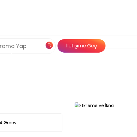
Çerez Politikamız
na
og
Özel İçerik
İletişime Geç
Çözümleri
4
Görev