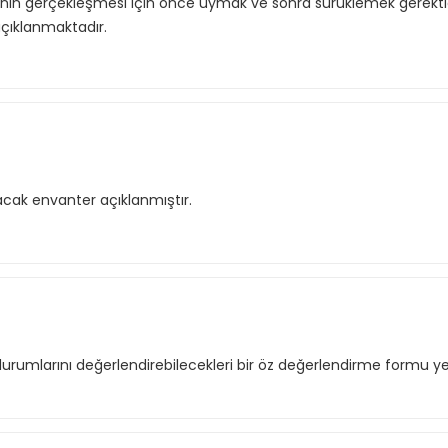
anın gerçekleşmesi için önce uymak ve sonra sürüklemek gerektiğ
çıklanmaktadır.
acak envanter açıklanmıştır.
f listende 50 adet eğitime ul
itim bulunuyor. Bu eğitimlere paket aboneliği alarak daha avantajlı
di durumlarını değerlendirebilecekleri bir öz değerlendirme formu y
Premium