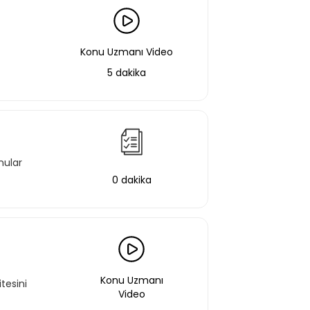
 eğitimlere ek olarak, hazır öğrenme
miz gelişim yolculukları; liderlik
Konu Uzmanı Video
renme yöntemleri ile hazırlanmış
5 dakika
f Listeme Ekle
nular
0 dakika
Konu Uzmanı
tesini
Video