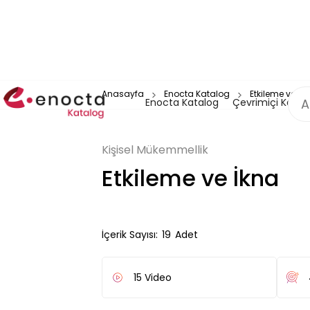
Anasayfa
Enocta Katalog
Etkileme ve İk
Enocta Katalog
Çevrimiçi Katal
Kişisel Mükemmellik
Etkileme ve İkna
İçerik Sayısı:
19
Adet
15
Video