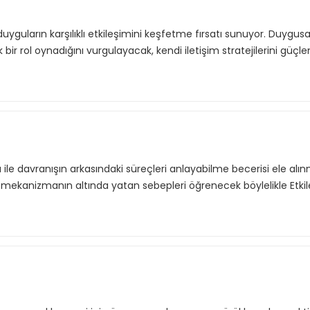
 duyguların karşılıklı etkileşimini keşfetme fırsatı sunuyor. Duygus
k bir rol oynadığını vurgulayacak, kendi iletişim stratejilerini güçl
le davranışın arkasındaki süreçleri anlayabilme becerisi ele alın
mekanizmanın altında yatan sebepleri öğrenecek böylelikle Etki