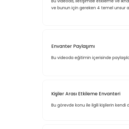
Bu videoda, İletişimde etkileme ve ikn
ve bunun için gereken 4 temel unsur a
Envanter Paylaşımı
Bu videoda eğitimin içerisinde paylaşıl
Tekli
Teklif listende 50 adet eğ
Kişiler Arası Etkileme Envanteri
Bu görevde konu ile ilgili kişilerin ken
Basic