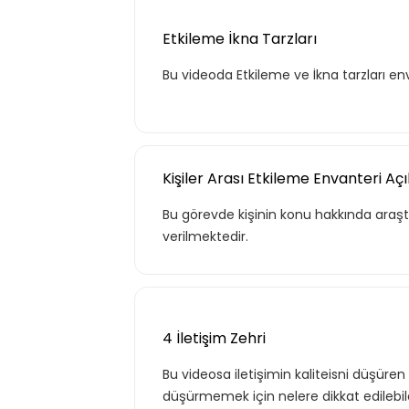
Etkileme İkna Tarzları
Kurumun temelde ihtiyaç duyacağı
hayatı için gerekli olabilecek, ana ko
Bu videoda Etkileme ve İkna tarzları en
kapsar.
Kişiler Arası Etkileme Envanteri Aç
Teklif Listem
Bu görevde kişinin konu hakkında araştı
verilmektedir.
4 İletişim Zehri
Bu videosa iletişimin kaliteisni düşüren 
düşürmemek için nelere dikkat edilebi