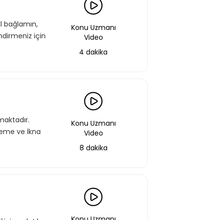
al bağlamın,
Konu Uzmanı
endirmeniz için
Video
4 dakika
maktadır.
Konu Uzmanı
leme ve İkna
Video
8 dakika
Konu Uzmanı