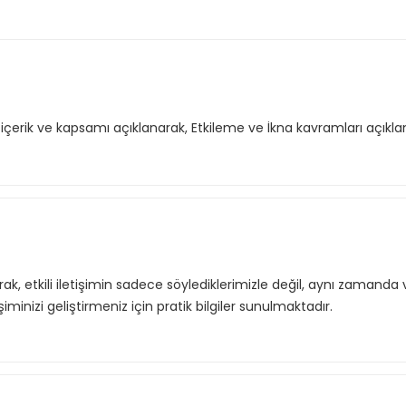
 içerik ve kapsamı açıklanarak, Etkileme ve İkna kavramları açıkla
k, etkili iletişimin sadece söylediklerimizle değil, aynı zamanda v
şiminizi geliştirmeniz için pratik bilgiler sunulmaktadır.