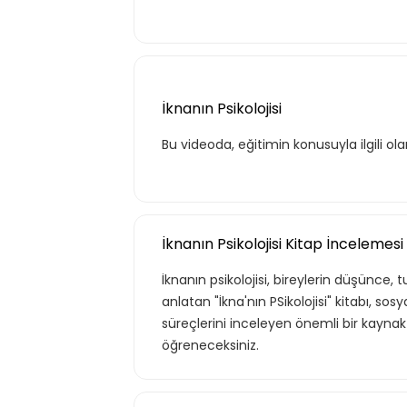
İknanın Psikolojisi
Bu videoda, eğitimin konusuyla ilgili ola
İknanın Psikolojisi Kitap İncelemesi
İknanın psikolojisi, bireylerin düşünce,
anlatan "İkna'nın PSikolojisi" kitabı, so
süreçlerini inceleyen önemli bir kaynaktı
öğreneceksiniz.