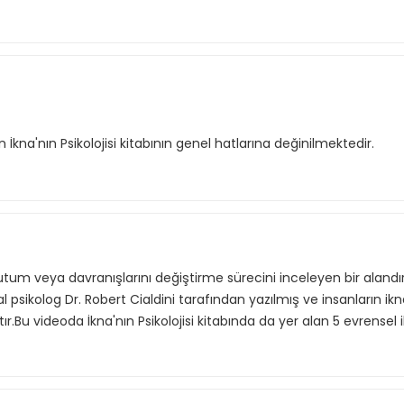
n İkna'nın Psikolojisi kitabının genel hatlarına değinilmektedir.
 tutum veya davranışlarını değiştirme sürecini inceleyen bir alandır
syal psikolog Dr. Robert Cialdini tarafından yazılmış ve insanların i
r.Bu videoda İkna'nın Psikolojisi kitabında da yer alan 5 evrensel i