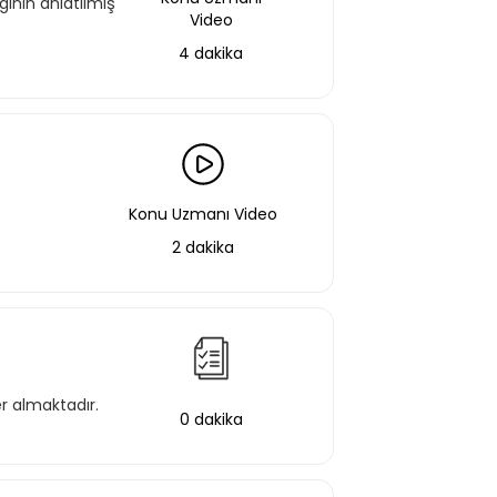
inin anlatılmış
Video
4 dakika
Konu Uzmanı Video
2 dakika
aştın!
 bir şekilde erişebilirsin.
Basic Paketi Kapsar
er almaktadır.
0 dakika