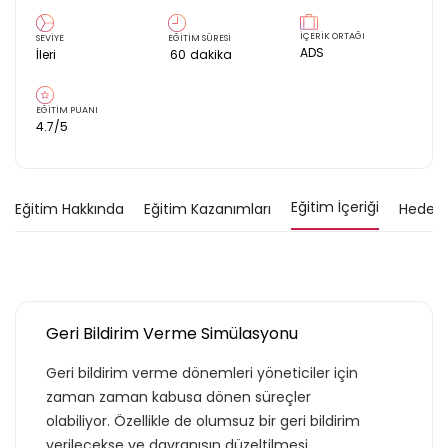
İÇERİK ORTAĞI
SEVİYE
EĞİTİM SÜRESİ
ADS
İleri
60
dakika
EĞİTİM PUANI
4.7
/5
Eğitim İçeriği
Eğitim Hakkında
Eğitim Kazanımları
Hedef K
Geri Bildirim Verme Simülasyonu
Geri bildirim verme dönemleri yöneticiler için
zaman zaman kabusa dönen süreçler
olabiliyor. Özellikle de olumsuz bir geri bildirim
verilecekse ve davranışın düzeltilmesi