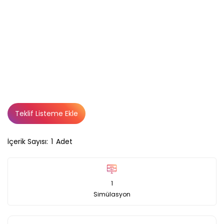
Teklif Listeme Ekle
İçerik Sayısı:
1
Adet
1
Simülasyon