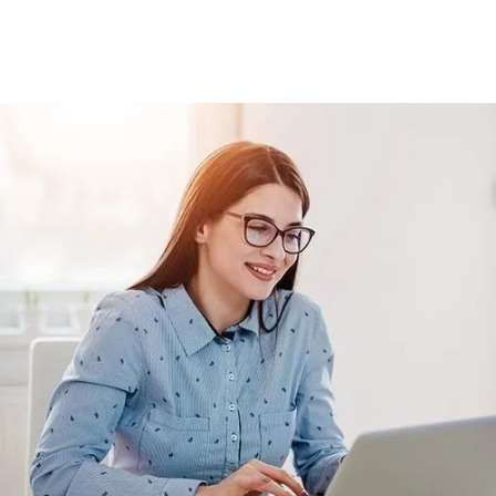
Basic Katalog içerisindeki eğitimlere ek
olarak, hazır öğrenme deneyimleri haline
getirdiğimiz gelişim yolculukları; liderlik
eğitimleri ve yenilikçi öğrenme
yöntemleri ile hazırlanmış eğitimleri
kapsar.
Teklif Listeme Ekle