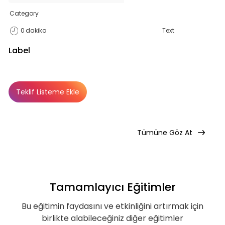
Category
0
dakika
Text
Label
Teklif listende 50
Teklif Listeme Ekle
adet eğitime
Basic
Basic
Premium
Abonelik Dışı
ulaştın!
Tümüne Göz At
Teklif listende 50 adet eğitim bulunuyor. Bu
eğitimlere paket aboneliği alarak daha
avantajlı bir şekilde erişebilirsin.
Tamamlayıcı Eğitimler
Bu eğitimin faydasını ve etkinliğini artırmak için
birlikte alabileceğiniz diğer eğitimler