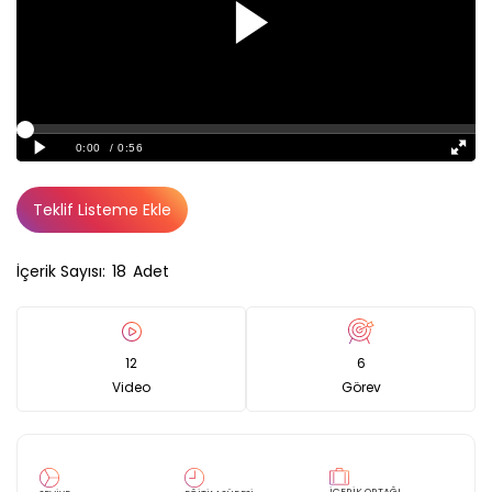
Teklif Listeme Ekle
İçerik Sayısı:
18
Adet
12
6
Video
Görev