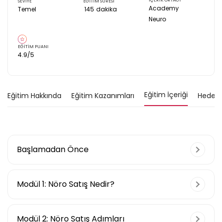
İÇERİK ORTAĞI
SEVİYE
EĞİTİM SÜRESİ
Academy
Temel
145
dakika
Neuro
EĞİTİM PUANI
4.9
/5
Eğitim İçeriği
Eğitim Hakkında
Eğitim Kazanımları
Hedef K
Başlamadan Önce
Modül 1: Nöro Satış Nedir?
Nöro Satış Gelişim Yolculuğu'na
Hoş Geldin
Günümüzde şirketlerin “hedeflerini
Modül 2: Nöro Satış Adımları
Neden Nöro Satışa Yatırım