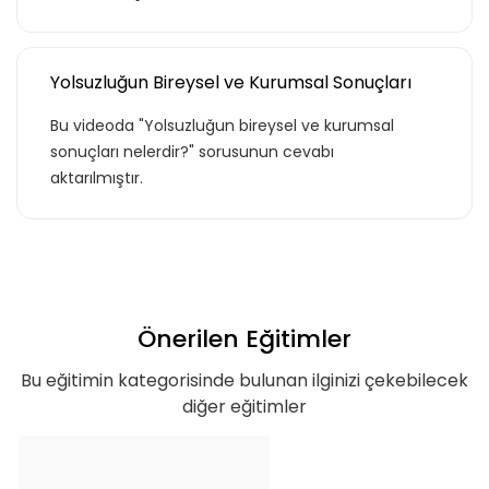
Yolsuzluğun Bireysel ve Kurumsal Sonuçları
Basic
Bu videoda "Yolsuzluğun bireysel ve kurumsal
sonuçları nelerdir?" sorusunun cevabı
aktarılmıştır.
Kurumun temelde ihtiyaç duyacağı, hem
özel hem de iş hayatı için gerekli
olabilecek, ana konuları ve yetkinlikleri
kapsar.
Önerilen Eğitimler
Teklif Listeme Ekle
Bu eğitimin kategorisinde bulunan ilginizi çekebilecek
diğer eğitimler