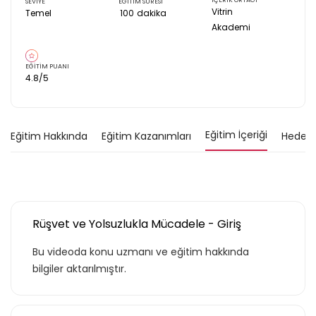
İÇERİK ORTAĞI
SEVİYE
EĞİTİM SÜRESİ
Vitrin
Temel
100
dakika
Akademi
EĞİTİM PUANI
4.8
/5
Eğitim İçeriği
Eğitim Hakkında
Eğitim Kazanımları
Hedef K
Rüşvet ve Yolsuzlukla Mücadele - Giriş
Bu videoda konu uzmanı ve eğitim hakkında
bilgiler aktarılmıştır.