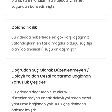
olarak tanımlanabilir. Bu videoda "zimmet"
suçundan bahsedilmiştir.
Dolandırıcılık
Bu videoda haberlerde en çok karşılaştığımız
vatandaşların en fazla mağdur olduğu suç tipi
olan "dolandırıcılık" suçu anlatışmıştır.
Teklif listende 50
adet eğitime
Doğrudan Suç Olarak Düzenlenmeyen /
Dolaylı Yoldan Cezai Yaptırıma Bağlanan
ulaştın!
Yolsuzluk Çeşitleri
Bu videoda doğrudan suç olarak
Teklif listende 50 adet eğitim bulunuyor. Bu
düzenlenmeyen ancak dolaylı yollardan cezai
eğitimlere paket aboneliği alarak daha
yaptırıma bağlanan yolsuzluk çeşitlerinden
avantajlı bir şekilde erişebilirsin.
bahsedilmiştir.