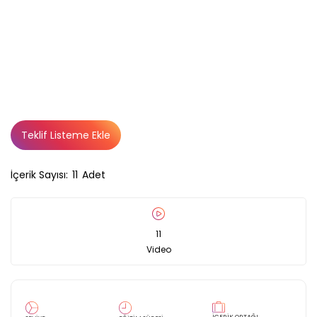
Teklif Listeme Ekle
İçerik Sayısı:
11
Adet
11
Video