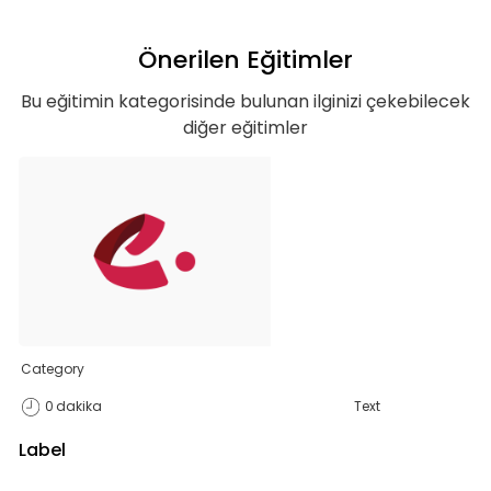
Önerilen Eğitimler
Bu eğitimin kategorisinde bulunan ilginizi çekebilecek
diğer eğitimler
Teklif listende 50
adet eğitime
Category
ulaştın!
0
dakika
Text
Teklif listende 50 adet eğitim bulunuyor. Bu
Label
eğitimlere paket aboneliği alarak daha