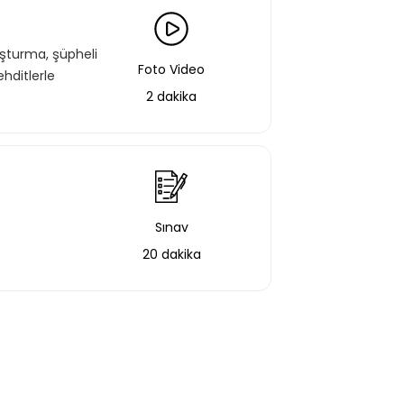
luşturma, şüpheli
Foto Video
ehditlerle
2 dakika
Sınav
20 dakika