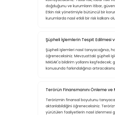
doğduğunu ve kurumların itibar, güveni
Etkin risk yönetimiyle bütüncül bir ko
kurumlarda nasıl etkili bir risk kalkanı
Şüpheli İşlemlerin Tespit Edilmesi ve
Şüpheli işlemleri nasıl tanıyacağınızı, h
öğreneceksiniz. Mevzuattaki şüpheli işl
MASAK'a bildirim yollarını keşfedecek; g
Tekli
konusunda farkındalığınızı artıracaksınız
Teklif listende 50 adet eğ
Terörün Finansmanını Önleme ve Ma
Terörizmin finansal boyutunu tanıyacak,
Basic
aktarılabildiğini öğreneceksiniz. Terörizml
yürütülen faaliyetlerin nasıl izlenmesi 