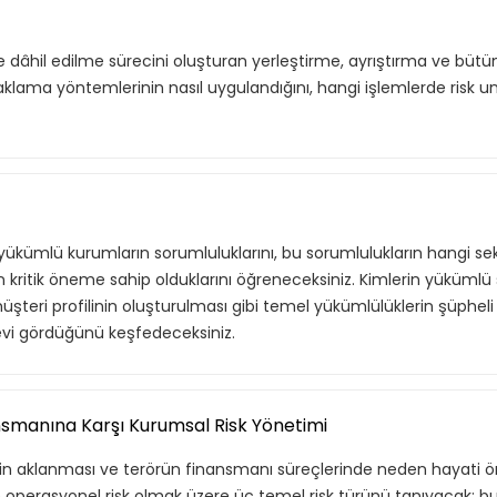
e dâhil edilme sürecini oluşturan yerleştirme, ayrıştırma ve bütü
aklama yöntemlerinin nasıl uygulandığını, hangi işlemlerde risk u
ükümlü kurumların sorumluluklarını, bu sorumlulukların hangi sek
kritik öneme sahip olduklarını öğreneceksiniz. Kimlerin yükümlü s
üşteri profilinin oluşturulması gibi temel yükümlülüklerin şüpheli 
evi gördüğünü keşfedeceksiniz.
nsmanına Karşı Kurumsal Risk Yönetimi
inin aklanması ve terörün finansmanı süreçlerinde neden hayati ö
 ve operasyonel risk olmak üzere üç temel risk türünü tanıyacak; bu 