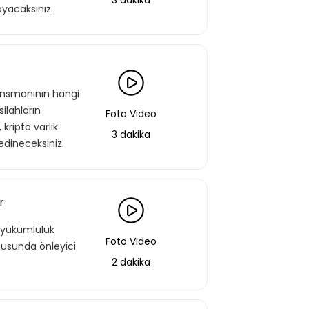
3 dakika
ayacaksınız.
 eğitimlere ek olarak, hazır öğrenme
miz gelişim yolculukları; liderlik
renme yöntemleri ile hazırlanmış
nansmanının hangi
silahların
Foto Video
kripto varlık
3 dakika
edineceksiniz.
f Listeme Ekle
r
r yükümlülük
Foto Video
tusunda önleyici
2 dakika