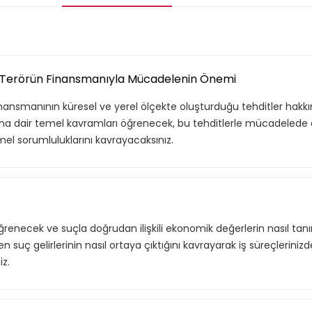
 ve Terörün Finansmanıyla Mücadelenin Önemi
inansmanının küresel ve yerel ölçekte oluşturduğu tehditler hakkı
una dair temel kavramları öğrenecek, bu tehditlerle mücadelede 
el sorumluluklarını kavrayacaksınız.
renecek ve suçla doğrudan ilişkili ekonomik değerlerin nasıl tan
n suç gelirlerinin nasıl ortaya çıktığını kavrayarak iş süreçlerinizde
iz.