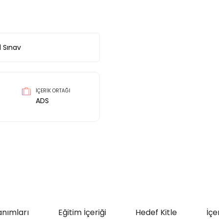
1
Sınav
İÇERİK ORTAĞI
ADS
anımları
Eğitim İçeriği
Hedef Kitle
İçe