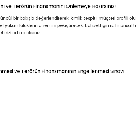
sını ve Terörün Finansmanını Önlemeye Hazırsınız!
cül bir bakışla değerlendirerek; kimlik tespiti, müşteri profili o
mel yükümlülüklerin önemini pekiştirecek; bahsettiğimiz finansal t
nizi artıracaksınız.
enmesi ve Terörün Finansmanının Engellenmesi Sınavı