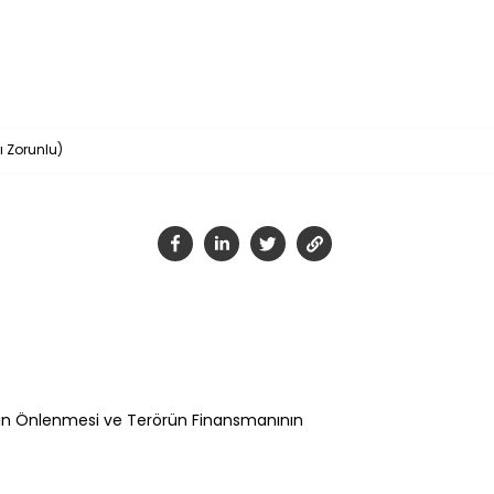
Tamam
ı Zorunlu)