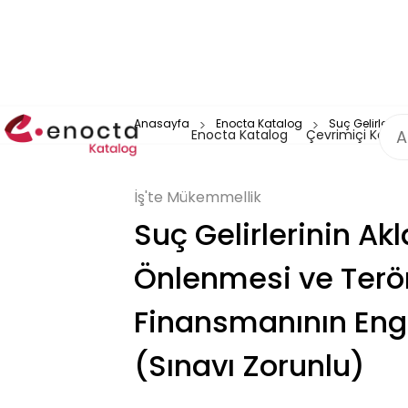
Anasayfa
Enocta Katalog
Suç Gelirleri
Enocta Katalog
Çevrimiçi Katal
İş'te Mükemmellik
Suç Gelirlerinin A
Önlenmesi ve Terö
Finansmanının Eng
(Sınavı Zorunlu)