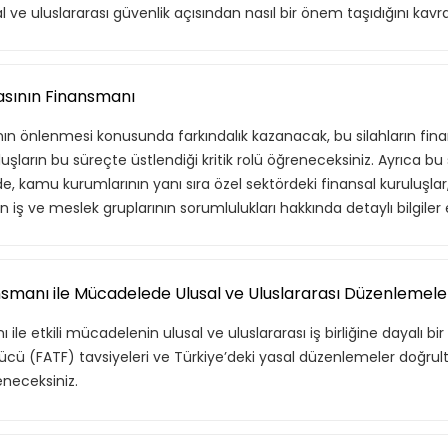
e uluslararası güvenlik açısından nasıl bir önem taşıdığını kavr
, hem özel hem de iş
Basic Katalog içerisindeki
nuları ve yetkinlikleri
deneyimleri haline getirdiği
eğitimleri ve yenilikçi öğ
masının Finansmanı
eğitimleri kapsar.
nının önlenmesi konusunda farkındalık kazanacak, bu silahların fi
luşların bu süreçte üstlendiği kritik rolü öğreneceksiniz. Ayrıca bu 
 kamu kurumlarının yanı sıra özel sektördeki finansal kuruluşlar, 
 iş ve meslek gruplarının sorumlulukları hakkında detaylı bilgiler 
e Ekle
Tekli
nsmanı ile Mücadelede Ulusal ve Uluslararası Düzenlemele
ile etkili mücadelenin ulusal ve uluslararası iş birliğine dayalı bi
cü (FATF) tavsiyeleri ve Türkiye’deki yasal düzenlemeler doğrul
eneceksiniz.