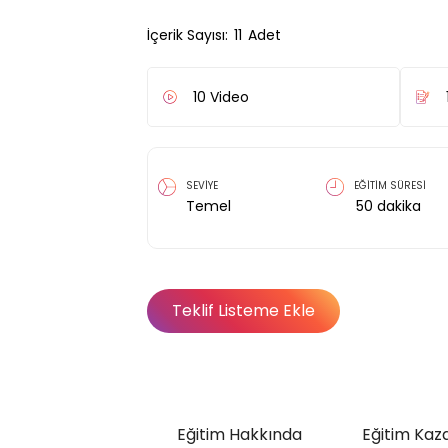
İçerik Sayısı:
11
Adet
10
Video
SEVİYE
EĞİTİM SÜRESİ
Temel
50
dakika
Teklif Listeme Ekle
Eğitim Hakkında
Eğitim Kaz