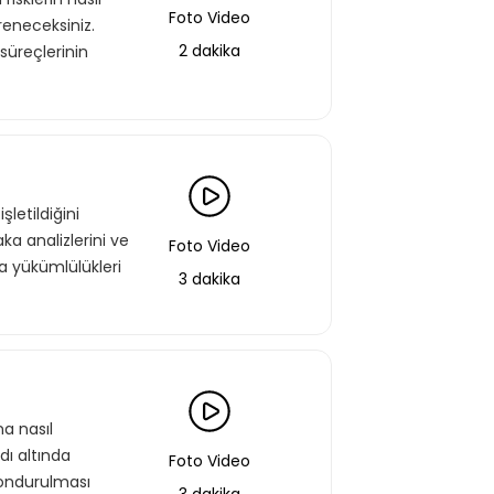
Foto Video
reneceksiniz.
2 dakika
süreçlerinin
letildiğini
ka analizlerini ve
Foto Video
za yükümlülükleri
aştın!
3 dakika
 bir şekilde erişebilirsin.
Basic Paketi Kapsar
na nasıl
adı altında
Foto Video
 dondurulması