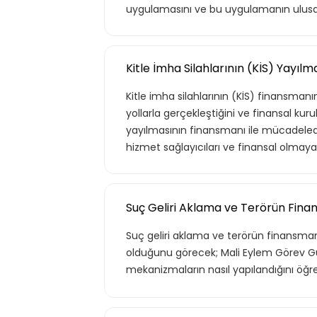
uygulamasını ve bu uygulamanın ulusal v
Kurumun temelde ihtiyaç duyacağı
hayatı için gerekli olabilecek, ana ko
kapsar.
Kitle İmha Silahlarının (KİS) Yayıl
Kitle imha silahlarının (KİS) finansma
yollarla gerçekleştiğini ve finansal kuru
yayılmasının finansmanı ile mücadelede,
hizmet sağlayıcıları ve finansal olmayan
Teklif Listem
Suç Geliri Aklama ve Terörün Fina
Suç geliri aklama ve terörün finansmanı 
olduğunu görecek; Mali Eylem Görev Gü
mekanizmaların nasıl yapılandığını öğr