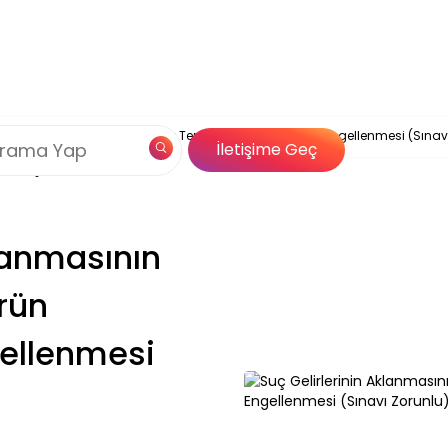
Çerez Politikamız
nin Aklanmasının Önlenmesi ve Terörün Finansmanının Engellenmesi (Sınav
og
Özel İçerik
İletişime Geç
Çözümleri
klanmasının
rün
ellenmesi