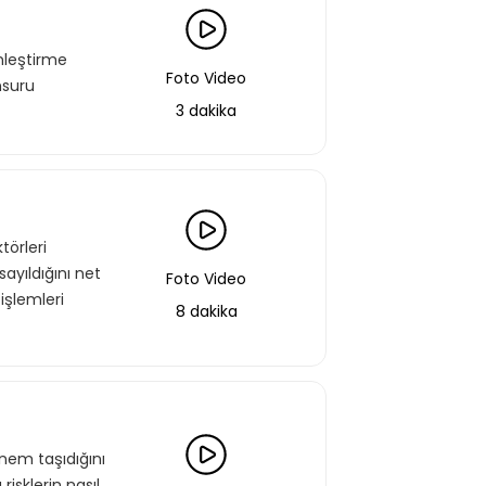
nleştirme
Foto Video
nsuru
3 dakika
törleri
ayıldığını net
Foto Video
işlemleri
8 dakika
nem taşıdığını
risklerin nasıl