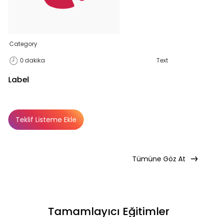
Teklif Listeme Ekle
Category
0
dakika
Text
Label
Teklif Listeme Ekle
Basic
Basic
Premium
Abonelik Dışı
Tümüne Göz At
Tamamlayıcı Eğitimler