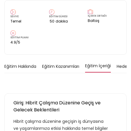
İÇERİK ORTAĞI
SEVİYE
EĞİTİM SÜRESİ
Baltaş
Temel
50
dakika
EĞİTİM PUANI
4.9
/5
Eğitim İçeriği
Eğitim Hakkında
Eğitim Kazanımları
Hedef K
Giriş: Hibrit Çalışma Düzenine Geçiş ve
Gelecek Beklentileri
Hibrit çalışma düzenine geçişin iş dünyasına
ve yaşamlarımıza etkisi hakkında temel bilgiler