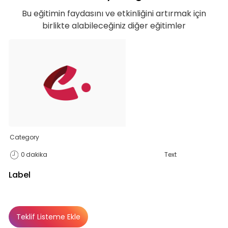
Bu eğitimin faydasını ve etkinliğini artırmak için
birlikte alabileceğiniz diğer eğitimler
Category
0
dakika
Text
Label
Teklif Listeme Ekle
Basic
Basic
Premium
Abonelik Dışı