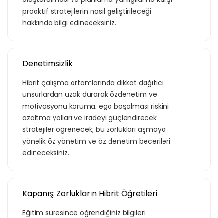
adet eğitime
proaktif stratejilerin nasıl geliştirileceği
hakkında bilgi edineceksiniz.
ulaştın!
Teklif listende 50 adet eğitim bulunuyor. Bu
Denetimsizlik
eğitimlere paket aboneliği alarak daha
Hibrit çalışma ortamlarında dikkat dağıtıcı
avantajlı bir şekilde erişebilirsin.
unsurlardan uzak durarak özdenetim ve
motivasyonu koruma, ego boşalması riskini
azaltma yolları ve iradeyi güçlendirecek
stratejiler öğrenecek; bu zorlukları aşmaya
Basic
yönelik öz yönetim ve öz denetim becerileri
edineceksiniz.
Kurumun temelde ihtiyaç duyacağı, hem
özel hem de iş hayatı için gerekli
Kapanış: Zorlukların Hibrit Öğretileri
olabilecek, ana konuları ve yetkinlikleri
Eğitim süresince öğrendiğiniz bilgileri
kapsar.