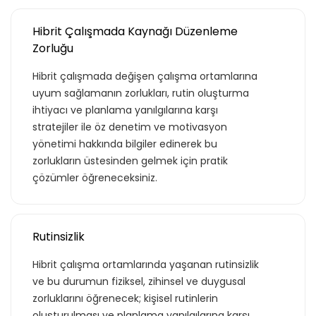
Hibrit Çalışmada Kaynağı Düzenleme
Zorluğu
Hibrit çalışmada değişen çalışma ortamlarına
uyum sağlamanın zorlukları, rutin oluşturma
ihtiyacı ve planlama yanılgılarına karşı
stratejiler ile öz denetim ve motivasyon
yönetimi hakkında bilgiler edinerek bu
zorlukların üstesinden gelmek için pratik
çözümler öğreneceksiniz.
Rutinsizlik
Hibrit çalışma ortamlarında yaşanan rutinsizlik
ve bu durumun fiziksel, zihinsel ve duygusal
Teklif listende 50
zorluklarını öğrenecek; kişisel rutinlerin
oluşturulması ve planlama yanılgılarına karşı