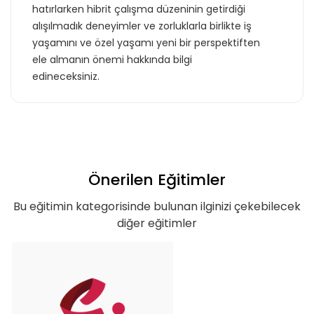
hatırlarken hibrit çalışma düzeninin getirdiği
alışılmadık deneyimler ve zorluklarla birlikte iş
yaşamını ve özel yaşamı yeni bir perspektiften
ele almanın önemi hakkında bilgi
Teklif Listeme Ekle
edineceksiniz.
Basic Paketi Kapsar
Premium
Önerilen Eğitimler
Bu eğitimin kategorisinde bulunan ilginizi çekebilecek
Basic Katalog içerisindeki eğitimlere ek
diğer eğitimler
olarak, hazır öğrenme deneyimleri haline
getirdiğimiz gelişim yolculukları; liderlik
eğitimleri ve yenilikçi öğrenme
yöntemleri ile hazırlanmış eğitimleri
kapsar.