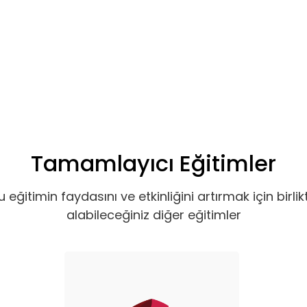
Basic
Basic
Premium
Abonelik Dışı
Tamamlayıcı Eğitimler
u eğitimin faydasını ve etkinliğini artırmak için birlik
alabileceğiniz diğer eğitimler