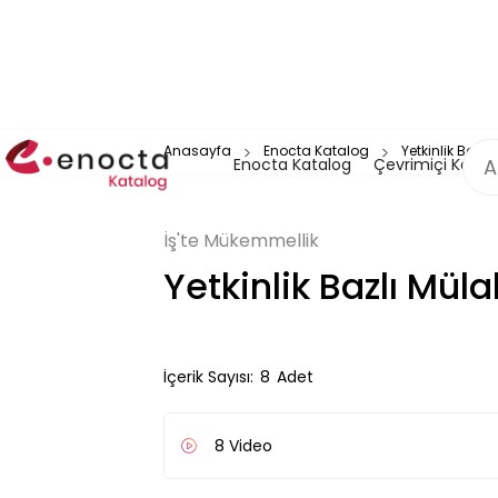
Anasayfa
Enocta Katalog
Yetkinlik Bazlı
Enocta Katalog
Çevrimiçi Katal
İş'te Mükemmellik
Yetkinlik Bazlı Müla
İçerik Sayısı:
8
Adet
8
Video