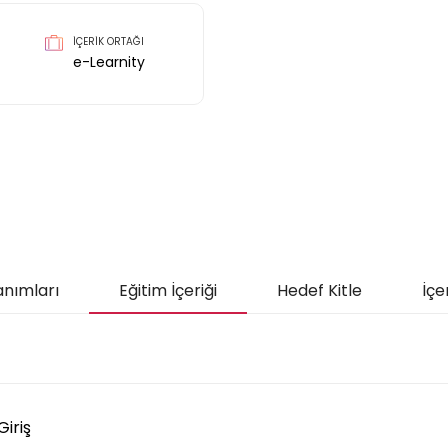
İÇERİK ORTAĞI
e-Learnity
anımları
Eğitim İçeriği
Hedef Kitle
İçe
Giriş