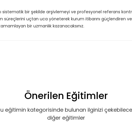
ı sistematik bir şekilde arşivlemeyi ve profesyonel referans kont
, hem özel hem de iş
Basic Katalog içerisindeki
m süreçlerini uçtan uca yöneterek kurum itibarını güçlendiren v
nuları ve yetkinlikleri
deneyimleri haline getirdiği
 tamamlayan bir uzmanlık kazanacaksınız.
eğitimleri ve yenilikçi öğ
eğitimleri kapsar.
e Ekle
Tekli
Önerilen Eğitimler
u eğitimin kategorisinde bulunan ilginizi çekebilec
diğer eğitimler