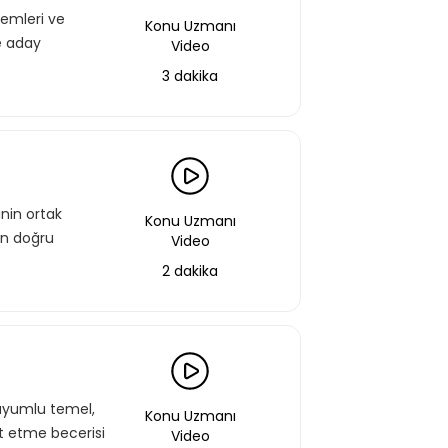
temleri ve
Konu Uzmanı
ve aday
Video
3 dakika
inin ortak
Konu Uzmanı
en doğru
Video
2 dakika
 uyumlu temel,
Konu Uzmanı
rt etme becerisi
Video