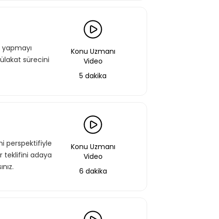
ık yapmayı
Konu Uzmanı
ülakat sürecini
Video
5 dakika
aştın!
 perspektifiyle
Konu Uzmanı
 bir şekilde erişebilirsin.
 teklifini adaya
Video
ınız.
6 dakika
Basic Paketi Kapsar