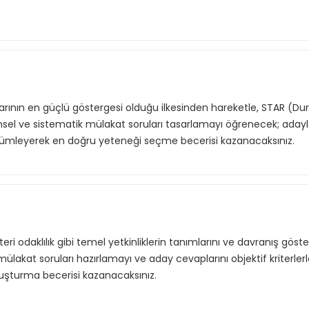
rının en güçlü göstergesi olduğu ilkesinden hareketle, STAR (
sel ve sistematik mülakat soruları tasarlamayı öğrenecek; adayları
 ölçümleyerek en doğru yeteneği seçme becerisi kazanacaksınız.
ri odaklılık gibi temel yetkinliklerin tanımlarını ve davranış göste
 mülakat soruları hazırlamayı ve aday cevaplarını objektif kriterle
uşturma becerisi kazanacaksınız.