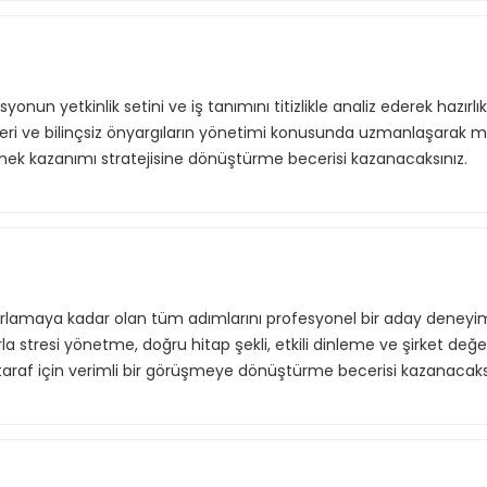
yonun yetkinlik setini ve iş tanımını titizlikle analiz ederek hazırl
ri ve bilinçsiz önyargıların yönetimi konusunda uzmanlaşarak m
nek kazanımı stratejisine dönüştürme becerisi kazanacaksınız.
f listende 50 adet eğitime ul
amaya kadar olan tüm adımlarını profesyonel bir aday deneyimi
itim bulunuyor. Bu eğitimlere paket aboneliği alarak daha avantajlı
a stresi yönetme, doğru hitap şekli, etkili dinleme ve şirket değer
ki taraf için verimli bir görüşmeye dönüştürme becerisi kazanacaks
Premium