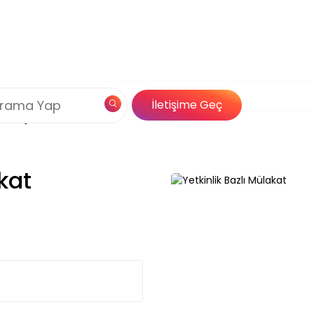
Çerez Politikamız
 Mülakat
og
Özel İçerik
İletişime Geç
Çözümleri
kat