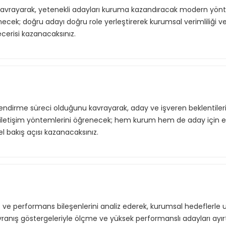
u kavrayarak, yetenekli adayları kuruma kazandıracak modern yön
enecek; doğru adayı doğru role yerleştirerek kurumsal verimliliği 
erisi kazanacaksınız.
rlendirme süreci olduğunu kavrayarak, aday ve işveren beklentiler
iletişim yöntemlerini öğrenecek; hem kurum hem de aday için 
 bakış açısı kazanacaksınız.
nış ve performans bileşenlerini analiz ederek, kurumsal hedeflerle
avranış göstergeleriyle ölçme ve yüksek performanslı adayları ayı