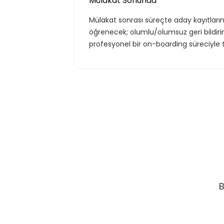
Mülakat Sonunda
Mülakat sonrası süreçte aday kayıtların
Kurumun temelde ihtiyaç duyacağı
öğrenecek; olumlu/olumsuz geri bildiri
hayatı için gerekli olabilecek, ana ko
profesyonel bir on-boarding süreciyle
kapsar.
Teklif Listem
B