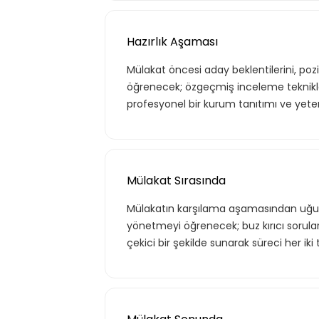
Hazırlık Aşaması
Mülakat öncesi aday beklentilerini, pozis
öğrenecek; özgeçmiş inceleme teknikle
profesyonel bir kurum tanıtımı ve yete
Tekli
Mülakat Sırasında
Mülakatın karşılama aşamasından uğurl
Teklif listende 50 adet eğ
yönetmeyi öğrenecek; buz kırıcı sorularl
çekici bir şekilde sunarak süreci her i
Basic