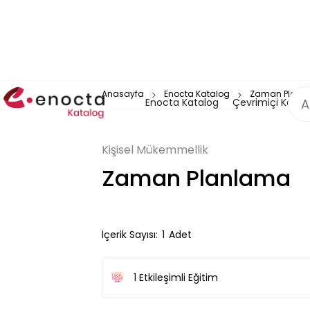
Anasayfa
Enocta Katalog
Zaman Planl
Enocta Katalog
Çevrimiçi Katal
Kişisel Mükemmellik
Zaman Planlama
İçerik Sayısı:
1
Adet
1
Etkileşimli Eğitim