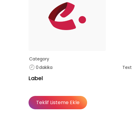
Category
0
dakika
Text
Label
Teklif Listeme Ekle
Basic
Basic
Premium
Abonelik Dışı