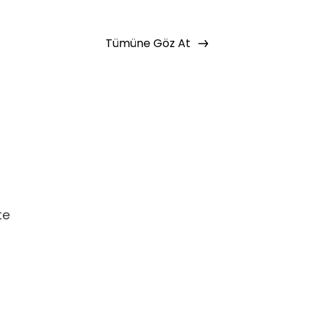
 bir şekilde erişebilirsin.
Tümüne Göz At
Basic Paketi Kapsar
 eğitimlere ek olarak, hazır öğrenme
miz gelişim yolculukları; liderlik
renme yöntemleri ile hazırlanmış
te
f Listeme Ekle