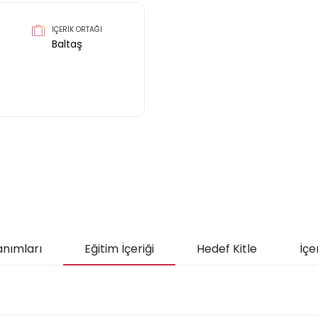
İÇERİK ORTAĞI
Baltaş
anımları
Eğitim İçeriği
Hedef Kitle
İçe