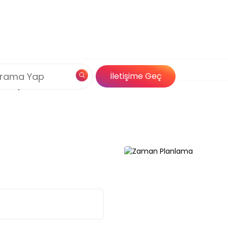
Çerez Politikamız
ama
og
Özel İçerik
İletişime Geç
Çözümleri