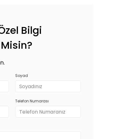
zel Bilgi
 Misin?
n.
Soyad
Telefon Numarası