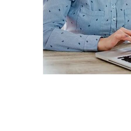
ÜRÜNLERİMİZ
OFİS
Enocta Katalog
İstan