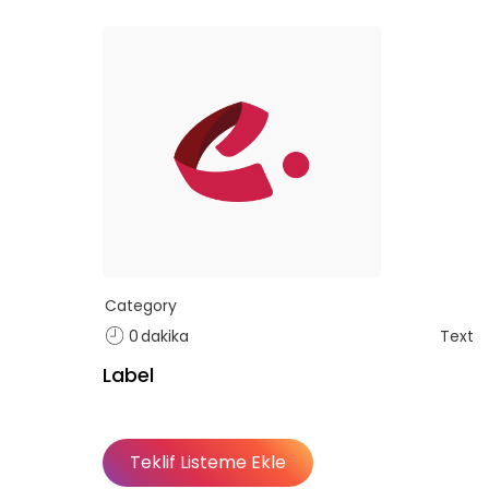
Category
0
dakika
Text
Label
f listende 50 adet eğitime ul
Teklif Listeme Ekle