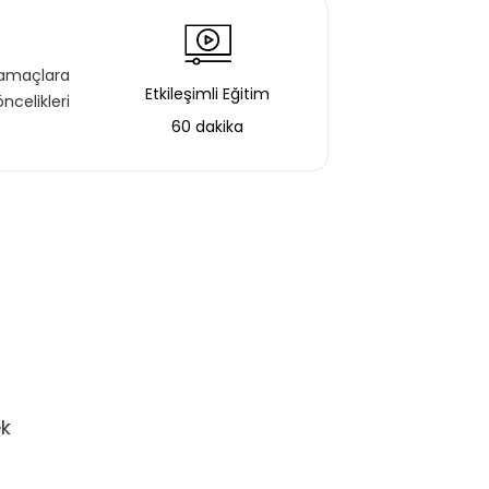
u amaçlara
Etkileşimli Eğitim
ncelikleri
60 dakika
ek