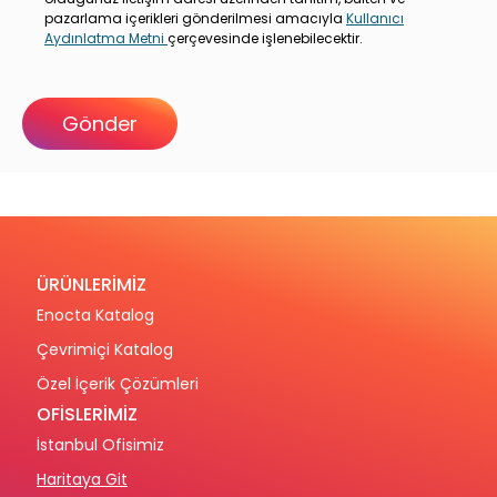
pazarlama içerikleri gönderilmesi amacıyla
Kullanıcı
Aydınlatma Metni
çerçevesinde işlenebilecektir.
ÜRÜNLERİMİZ
Enocta Katalog
Çevrimiçi Katalog
Özel İçerik Çözümleri
OFİSLERİMİZ
İstanbul Ofisimiz
Haritaya Git