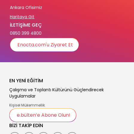
Ankara Ofisimiz
Haritaya Git
İLETİŞİME GEÇ
0850 399 4800
Enocta.com'u Ziyaret Et
EN YENİ EĞİTİM
Çalışma ve Toplantı Kültürünü Güçlendirecek
Uygulamalar
Kişisel Mükemmellik
e.bülten’e Abone Olun!
BİZİ TAKİP EDİN