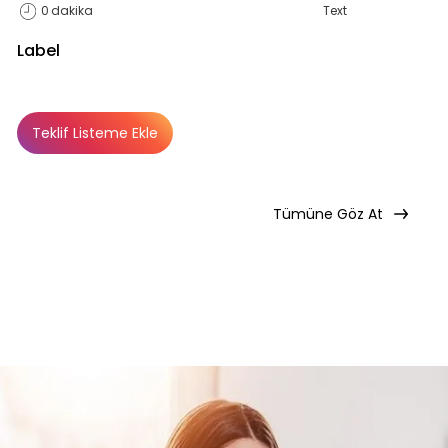
0
dakika
Text
Label
Teklif Listeme Ekle
Basic
Basic
Premium
Abonelik Dışı
Tümüne Göz At