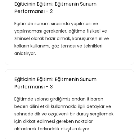
Teklif listende 50 adet eğitim bulunuyor. Bu
Eğiticinin Eğitimi: Eğitmenin Sunum
eğitimlere paket aboneliği alarak daha
Performansı - 2
avantajlı bir şekilde erişebilirsin.
Eğitimde sunum sırasında yapılması ve
yapılmaması gerekenler, eğitime fiziksel ve
zihinsel olarak hazır olmak, konuşurken el ve
kolların kullanımı, göz teması ve teknikleri
Basic
anlatılıyor.
Kurumun temelde ihtiyaç duyacağı, hem
Eğiticinin Eğitimi: Eğitmenin Sunum
özel hem de iş hayatı için gerekli
Performansı - 3
olabilecek, ana konuları ve yetkinlikleri
Eğitimde salona girdiğimiz andan itibaren
kapsar.
beden dilini etkili kullanmakla ilgili detaylar ve
sahnede dik ve özgüvenli bir duruş sergilemek
için dikkat edilmesi gereken noktalar
aktarılarak farkındalık oluşturuluyor.
Teklif Listeme Ekle