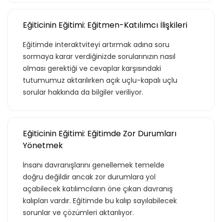
Basic Paketi Kapsar
Eğiticinin Eğitimi: Eğitmen-Katılımcı İlişkileri
Eğitimde interaktviteyi artırmak adına soru
Premium
sormaya karar verdiğinizde sorularınızın nasıl
olması gerektiği ve cevaplar karşısındaki
tutumumuz aktarılırken açık uçlu-kapalı uçlu
sorular hakkında da bilgiler veriliyor.
Basic Katalog içerisindeki eğitimlere ek
olarak, hazır öğrenme deneyimleri haline
getirdiğimiz gelişim yolculukları; liderlik
eğitimleri ve yenilikçi öğrenme
Eğiticinin Eğitimi: Eğitimde Zor Durumları
yöntemleri ile hazırlanmış eğitimleri
Yönetmek
kapsar.
İnsanı davranışlarını genellemek temelde
doğru değildir ancak zor durumlara yol
açabilecek katılımcıların öne çıkan davranış
kalıpları vardır. Eğitimde bu kalıp sayılabilecek
Teklif Listeme Ekle
sorunlar ve çözümleri aktarılıyor.