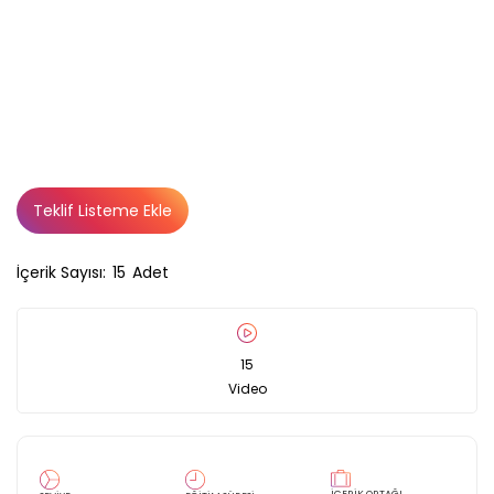
Teklif Listeme Ekle
İçerik Sayısı:
15
Adet
15
Video