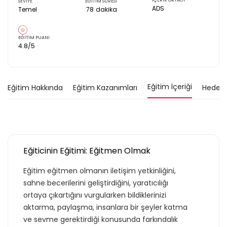
İÇERİK ORTAĞI
SEVİYE
EĞİTİM SÜRESİ
ADS
Temel
78
dakika
EĞİTİM PUANI
4.8
/5
Eğitim İçeriği
Eğitim Hakkında
Eğitim Kazanımları
Hedef K
Eğiticinin Eğitimi: Eğitmen Olmak
Eğitim eğitmen olmanın iletişim yetkinliğini,
sahne becerilerini geliştirdiğini, yaratıcılığı
ortaya çıkartığını vurgularken bildiklerinizi
aktarma, paylaşma, insanlara bir şeyler katma
ve sevme gerektirdiği konusunda farkındalık