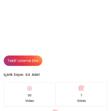
Teklif Listeme Ekle
İçerik Sayısı:
44
Adet
30
7
Video
Görev