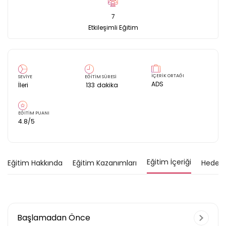
7
Etkileşimli Eğitim
İÇERİK ORTAĞI
SEVİYE
EĞİTİM SÜRESİ
ADS
İleri
133
dakika
EĞİTİM PUANI
4.8
/5
Eğitim İçeriği
Eğitim Hakkında
Eğitim Kazanımları
Hedef K
Başlamadan Önce