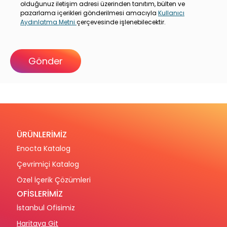
olduğunuz iletişim adresi üzerinden tanıtım, bülten ve
pazarlama içerikleri gönderilmesi amacıyla
Kullanıcı
Aydınlatma Metni
çerçevesinde işlenebilecektir.
ÜRÜNLERİMİZ
Enocta Katalog
Çevrimiçi Katalog
Özel İçerik Çözümleri
OFİSLERİMİZ
İstanbul Ofisimiz
Haritaya Git