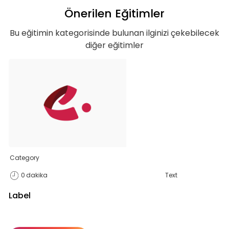
Önerilen Eğitimler
Bu eğitimin kategorisinde bulunan ilginizi çekebilecek
diğer eğitimler
Teklif listende 50
Category
0
dakika
adet eğitime
Text
Label
ulaştın!