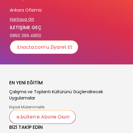
Ankara Ofisimiz
Haritaya Git
İLETİŞİME GEÇ
0850 399 4800
Enocta.com'u Ziyaret Et
EN YENİ EĞİTİM
Çalışma ve Toplantı Kültürünü Güçlendirecek
Uygulamalar
Kişisel Mükemmellik
e.bülten’e Abone Olun!
BİZİ TAKİP EDİN