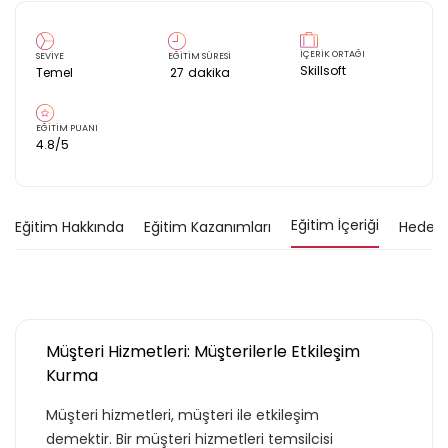
İÇERİK ORTAĞI
SEVİYE
EĞİTİM SÜRESİ
Skillsoft
Temel
27
dakika
EĞİTİM PUANI
4.8
/5
Eğitim İçeriği
Eğitim Hakkında
Eğitim Kazanımları
Hedef K
Müşteri Hizmetleri: Müşterilerle Etkileşim
Kurma
Müşteri hizmetleri, müşteri ile etkileşim
demektir. Bir müşteri hizmetleri temsilcisi