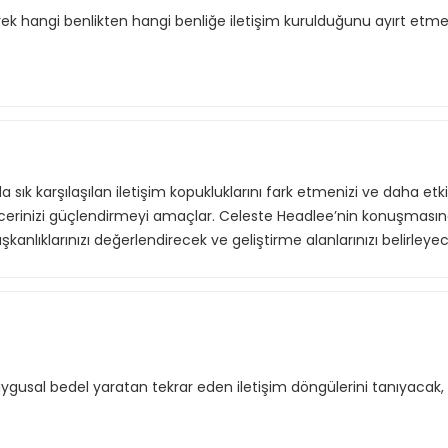
ederek hangi benlikten hangi benliğe iletişim kurulduğunu ayırt etme
k karşılaşılan iletişim kopukluklarını fark etmenizi ve daha etkil
ecerinizi güçlendirmeyi amaçlar. Celeste Headlee’nin konuşmasın
ışkanlıklarınızı değerlendirecek ve geliştirme alanlarınızı belirleyec
sal bedel yaratan tekrar eden iletişim döngülerini tanıyacak, 