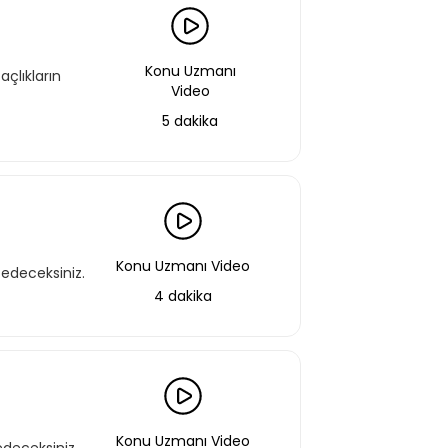
 eğitimlere ek olarak, hazır öğrenme
miz gelişim yolculukları; liderlik
Konu Uzmanı
açlıkların
renme yöntemleri ile hazırlanmış
Video
5 dakika
f Listeme Ekle
Konu Uzmanı Video
 edeceksiniz.
4 dakika
Konu Uzmanı Video