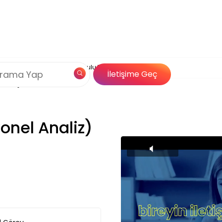
Çerez Politikamız
saksiyonel Analiz) Gelişim Yolculuğu
og
Özel İçerik
İletişime Geç
Çözümleri
yonel Analiz)