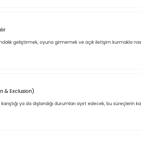
lır
kındalık geliştirmek, oyuna girmemek ve açık iletişim kurmakla n
f listende 50 adet eğitime ul
 & Exclusion)
itim bulunuyor. Bu eğitimlere paket aboneliği alarak daha avantajlı
karıştığı ya da dışlandığı durumları ayırt edecek, bu süreçlerin k
Premium