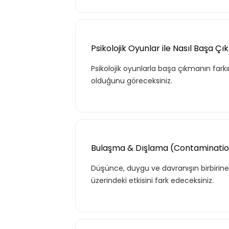
Psikolojik Oyunlar ile Nasıl Başa Çıkı
Psikolojik oyunlarla başa çıkmanın far
olduğunu göreceksiniz.
Tekli
Bulaşma & Dışlama (Contamination
Teklif listende 50 adet eğ
Düşünce, duygu ve davranışın birbirine 
üzerindeki etkisini fark edeceksiniz.
Basic