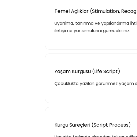
Temel Açlıklar (Stimulation, Recogn
Kurumun temelde ihtiyaç duyacağı
hayatı için gerekli olabilecek, ana ko
Uyarılma, tanınma ve yapılandırma ihtiy
kapsar.
iletişime yansımalarını göreceksiniz.
Teklif Listem
Yaşam Kurgusu (Life Script)
Çocuklukta yazılan görünmez yaşam senar
Kurgu Süreçleri (Script Process)