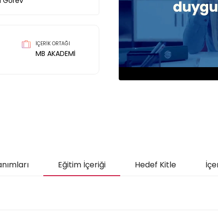
1
Görev
İÇERİK ORTAĞI
MB AKADEMİ
anımları
Eğitim İçeriği
Hedef Kitle
İçe