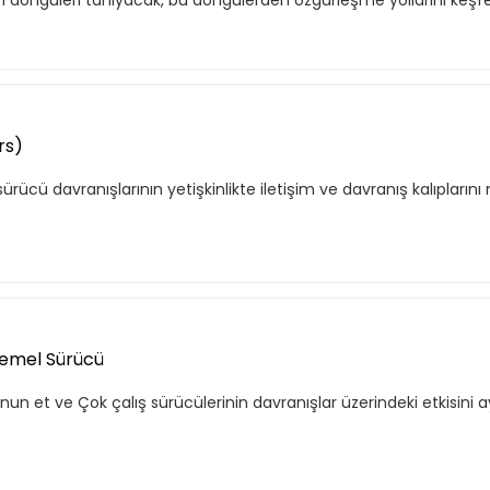
n döngüleri tanıyacak, bu döngülerden özgürleşme yollarını keşfe
rs)
cü davranışlarının yetişkinlikte iletişim ve davranış kalıplarını na
Temel Sürücü
 et ve Çok çalış sürücülerinin davranışlar üzerindeki etkisini ay