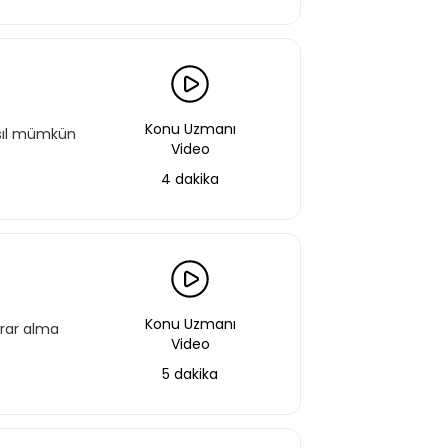
Konu Uzmanı
asıl mümkün
Video
4 dakika
aştın!
 bir şekilde erişebilirsin.
Konu Uzmanı
arar alma
Video
Basic Paketi Kapsar
5 dakika