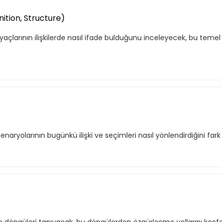
ition, Structure)
, hem özel hem de iş
Basic Katalog içerisindeki
nuları ve yetkinlikleri
deneyimleri haline getirdiği
açlarının ilişkilerde nasıl ifade bulduğunu inceleyecek, bu temel 
eğitimleri ve yenilikçi öğ
eğitimleri kapsar.
e Ekle
Tekli
yolarının bugünkü ilişki ve seçimleri nasıl yönlendirdiğini fark