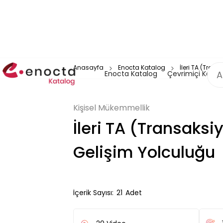
Anasayfa
Enocta Katalog
İleri TA (Tran
Enocta Katalog
Çevrimiçi Katal
Kişisel Mükemmellik
İleri TA (Transaksi
Gelişim Yolculuğu
İçerik Sayısı:
21
Adet